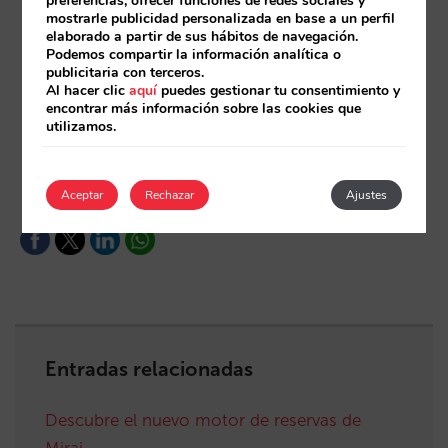
preferencias, ofrecer funciones de redes sociales y
mostrarle publicidad personalizada en base a un perfil
elaborado a partir de sus hábitos de navegación.
En la sección “Ofertas y Paquetes” de la
web de
Podemos compartir la información analítica o
gestión
, entra en la oferta y amplía la selección
publicitaria con terceros.
Al hacer clic
aquí
puedes gestionar tu consentimiento y
de habitaciones a las que se aplica.
encontrar más información sobre las cookies que
utilizamos.
Elimina o desactiva las otras ofertas iguales que
hasta ahora tenías diferenciadas para cada tipo
de habitación
Aceptar
Rechazar
Ajustes
Entradas relacionadas
Descubre el nuevo motor de reservas de
Mirai