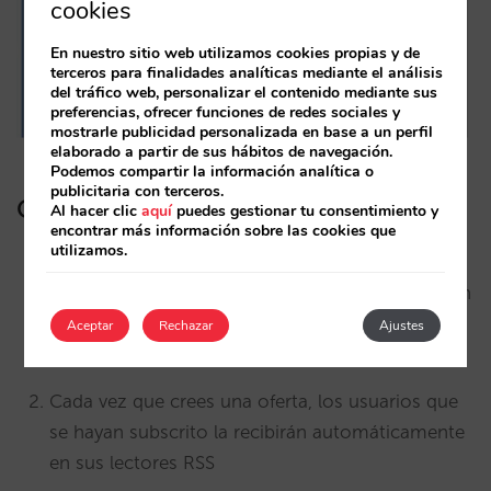
cookies
En nuestro sitio web utilizamos cookies propias y de
terceros para finalidades analíticas mediante el análisis
del tráfico web, personalizar el contenido mediante sus
preferencias, ofrecer funciones de redes sociales y
mostrarle publicidad personalizada en base a un perfil
elaborado a partir de sus hábitos de navegación.
Podemos compartir la información analítica o
publicitaria con terceros.
Cómo enviarlas por RSS:
Al hacer clic
aquí
puedes gestionar tu consentimiento y
encontrar más información sobre las cookies que
utilizamos.
No tienes que hacer
nada
. Si te hemos puesto
ofertas en tu web, entonces ya tienes también un
canal RSS disponible para que se subscriban los
Aceptar
Rechazar
Ajustes
visitantes que lo deseen
Cada vez que crees una oferta, los usuarios que
se hayan subscrito la recibirán automáticamente
en sus lectores RSS