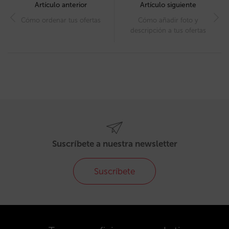
navigation
Artículo anterior
Artículo siguiente
Cómo ordenar tus ofertas
Cómo añadir foto y
descripción a tus ofertas
Suscríbete a nuestra newsletter
Suscríbete