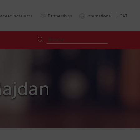
cceso hoteleros
Partnerships
International
CAT
Majdan