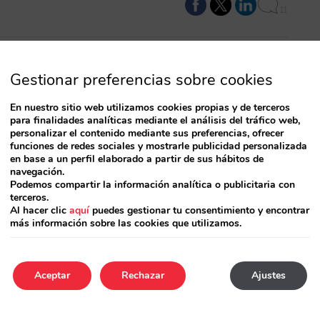
11
Gestionar preferencias sobre cookies
as queda Booking o tu web oficial?
En nuestro sitio web utilizamos cookies propias y de terceros
hayas recibido un email de Booking ofreciéndote
para finalidades analíticas mediante el análisis del tráfico web,
personalizar el contenido mediante sus preferencias, ofrecer
n la página de tu hotel en Facebook. Se trata de
funciones de redes sociales y mostrarle publicidad personalizada
ene que realizar por si mismo. Hay que decir que
en base a un perfil elaborado a partir de sus hábitos de
navegación.
Podemos compartir la información analítica o publicitaria con
terceros.
Al hacer clic
aquí
puedes gestionar tu consentimiento y encontrar
más información sobre las cookies que utilizamos.
2
Aceptar
Rechazar
Ajustes