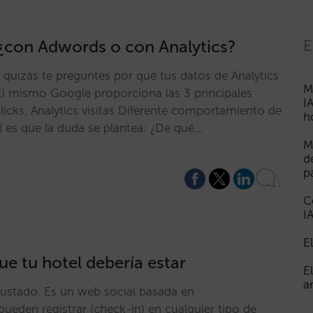
: ¿con Adwords o con Analytics?
E
quizás te preguntes por qué tus datos de Analytics
M
l mismo Google proporciona las 3 principales
I
icks, Analytics visitas Diferente comportamiento de
h
 es que la duda se plantea: ¿De qué…
M
d
p
1
C
I
E
ue tu hotel debería estar
E
a
ustado. Es un web social basada en
eden registrar (check-in) en cualquier tipo de