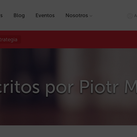
as
Blog
Eventos
Nosotros
A
trategia
critos por
Piotr 