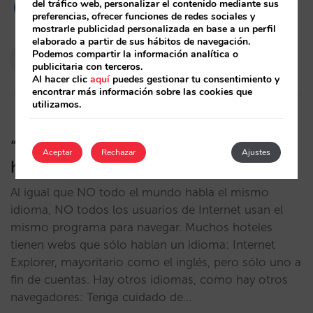
del tráfico web, personalizar el contenido mediante sus
preferencias, ofrecer funciones de redes sociales y
mostrarle publicidad personalizada en base a un perfil
elaborado a partir de sus hábitos de navegación.
Pablo Delgado
Podemos compartir la información analítica o
publicitaria con terceros.
30/01/2009
Al hacer clic
aquí
puedes gestionar tu consentimiento y
encontrar más información sobre las cookies que
utilizamos.
“Internet Explorer only”: ¿Su web está
Aceptar
Rechazar
Ajustes
hablando en chino a sus clientes?
Al igual que NO todo el mundo habla el mismo
idioma, NO todos los usuarios de Internet usan el
mismo programa para navegar. Muchos hoteles
tienen webs que sólo hablan un idioma: Internet
Explorer, mayoritario como el inglés, pero sólo uno a
fin de cuentas. Hay otros idiomas, como hay otros
navegadores: Tenga cuidado de…