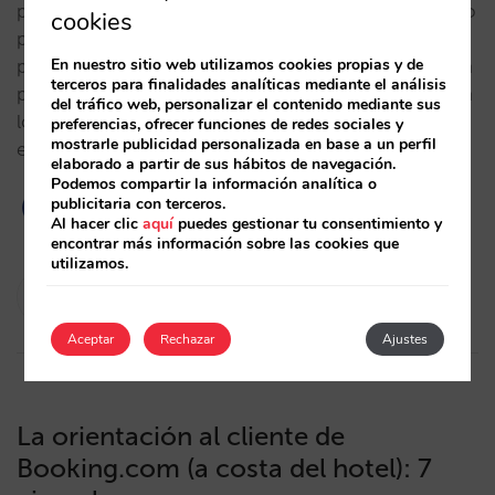
paridad de precios. No tanto porque no quieran, sino
cookies
por lo difícil de su control, dada la multiplicación de
En nuestro sitio web utilizamos cookies propias y de
puntos finales de venta gracias a la tecnología. Actúa
terceros para finalidades analíticas mediante el análisis
para evitarlo o los metabuscadores lo proclamarán a
del tráfico web, personalizar el contenido mediante sus
los cuatro vientos. Disparidades de PVP siempre han
preferencias, ofrecer funciones de redes sociales y
mostrarle publicidad personalizada en base a un perfil
existido, antes…
elaborado a partir de sus hábitos de navegación.
Podemos compartir la información analítica o
publicitaria con terceros.
2
Al hacer clic
aquí
puedes gestionar tu consentimiento y
encontrar más información sobre las cookies que
utilizamos.
Isabel Rey
07/02/2013
Aceptar
Rechazar
Ajustes
La orientación al cliente de
Booking.com (a costa del hotel): 7