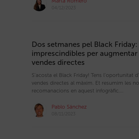
Marta Romero
04/12/2023
Dos setmanes pel Black Friday: 
imprescindibles per augmentar 
vendes directes
S’acosta el Black Friday! Tens l’oportunitat d
vendes directes al màxim. Et resumim les no
recomanacions en aquest infogràfic.…
Pablo Sánchez
08/11/2023