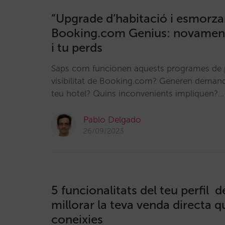
“Upgrade d’habitació i esmorzar
Booking.com Genius: novament
i tu perds
Saps com funcionen aquests programes de 
visibilitat de Booking.com? Generen demand
teu hotel? Quins inconvenients impliquen?…
Pablo Delgado
26/09/2023
5 funcionalitats del teu perfil 
millorar la teva venda directa 
coneixies