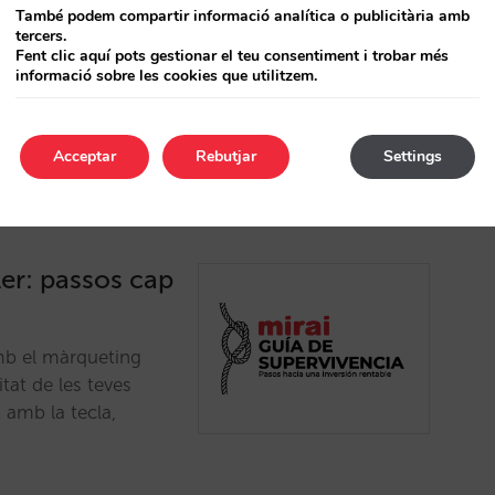
han marcat el
També podem compartir informació analítica o publicitària amb
tercers.
r-te al dia i a
Fent clic aquí pots gestionar el teu consentiment i trobar més
.…
informació sobre les cookies que utilitzem.
Acceptar
Rebutjar
Settings
ler: passos cap
amb el màrqueting
itat de les teves
 amb la tecla,