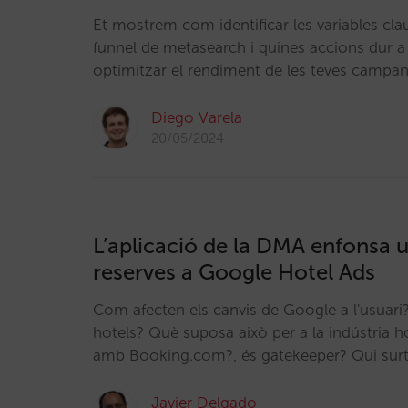
Et mostrem com identificar les variables clau
funnel de metasearch i quines accions dur a
optimitzar el rendiment de les teves campa
Diego Varela
20/05/2024
L’aplicació de la DMA enfonsa u
reserves a Google Hotel Ads
Com afecten els canvis de Google a l'usuari
hotels? Què suposa això per a la indústria h
amb Booking.com?, és gatekeeper? Qui sur
Javier Delgado