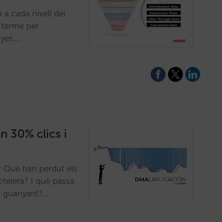
 a cada nivell del
 terme per
nyes.…
n 30% clics i
? Què han perdut els
otelera? I què passa
t guanyant?…