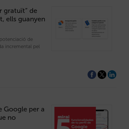
 gratuït” de
, ells guanyen
potenciació de
a incremental pel
de Google per a
que no