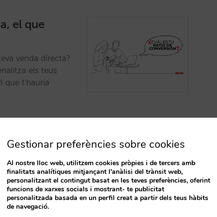
a, el que
 teva venda directa?
nalitza els teus
I que t'hauria
Gestionar preferències sobre cookies
Al nostre lloc web, utilitzem cookies pròpies i de tercers amb
finalitats analítiques mitjançant l'anàlisi del trànsit web,
T
personalitzant el contingut basat en les teves preferències, oferint
: els nostres
funcions de xarxes socials i mostrant- te publicitat
personalitzada basada en un perfil creat a partir dels teus hàbits
de navegació.