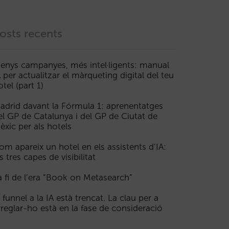
osts recents
enys campanyes, més intel·ligents: manual
A per actualitzar el màrqueting digital del teu
otel (part 1)
adrid davant la Fórmula 1: aprenentatges
el GP de Catalunya i del GP de Ciutat de
èxic per als hotels
om apareix un hotel en els assistents d’IA:
s tres capes de visibilitat
a fi de l’era “Book on Metasearch”
l funnel a la IA està trencat. La clau per a
rreglar-ho està en la fase de consideració