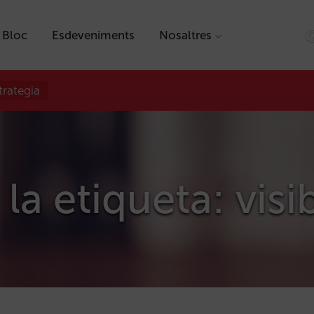
Bloc
Esdeveniments
Nosaltres
trategia
la etiqueta: visi