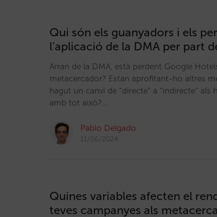
Qui són els guanyadors i els pe
l’aplicació de la DMA per part 
Arran de la DMA, està perdent Google Hote
metacercador? Estan aprofitant-ho altres m
hagut un canvi de “directe” a “indirecte” als
amb tot això?…
Pablo Delgado
11/06/2024
Quines variables afecten el ren
teves campanyes als metacerca