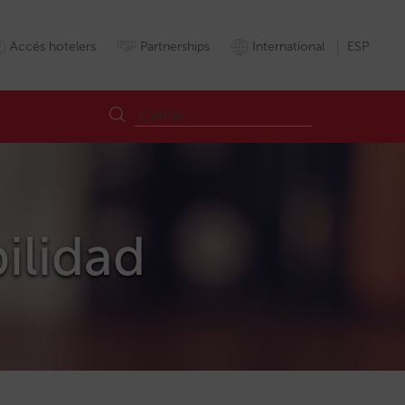
Accés hotelers
Partnerships
International
ESP
bilidad