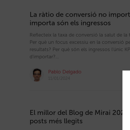
La ràtio de conversió no import
importa són els ingressos
Reflecteix la taxa de conversió la salut de la
Per què un focus excessiu en la conversió pe
resultats? Per què són els ingressos l'únic KP
d'importar?…
Pablo Delgado
11/01/2024
El millor del Blog de Mirai 2023
posts més llegits