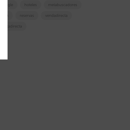
google
hoteles
metabuscadores
OTA
reservas
vendadirecta
ventadirecta