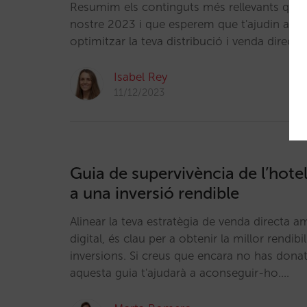
Resumim els continguts més rellevants que 
nostre 2023 i que esperem que t'ajudin a posa
optimitzar la teva distribució i venda directa
Isabel Rey
11/12/2023
Guia de supervivència de l’hote
a una inversió rendible
Alinear la teva estratègia de venda directa 
digital, és clau per a obtenir la millor rendibil
inversions. Si creus que encara no has donat
aquesta guia t'ajudarà a aconseguir-ho.…