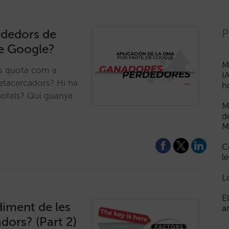
rdedors de
P
de Google?
M
ls quota com a
I
etacercadors? Hi ha
h
 hotels? Qui guanya
M
d
M
C
le
L
E
diment de les
a
dors? (Part 2)