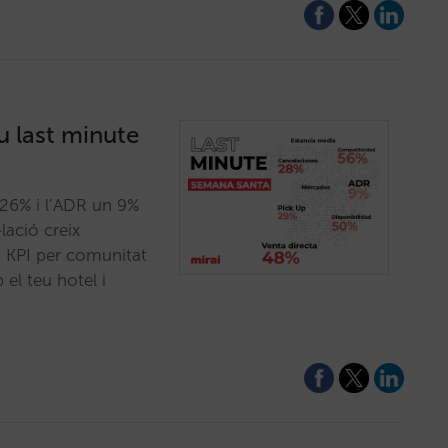
u last minute
 26% i l’ADR un 9%
lació creix
s KPI per comunitat
l teu hotel i