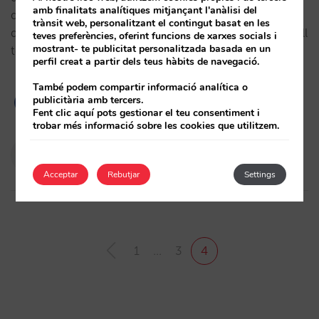
amb finalitats analítiques mitjançant l'anàlisi del
direccions, de la mateixa manera que va ocórrer
trànsit web, personalitzant el contingut basat en les
quan TripAdvisor va llançar Instant Booking. En aquell
teves preferències, oferint funcions de xarxes socials i
mostrant- te publicitat personalitzada basada en un
temps des de…
perfil creat a partir dels teus hàbits de navegació.
També podem compartir informació analítica o
publicitària amb tercers.
Fent clic aquí pots gestionar el teu consentiment i
trobar més informació sobre les cookies que utilitzem.
Pablo Delgado
27/10/2016
Acceptar
Rebutjar
Settings
1
…
3
4