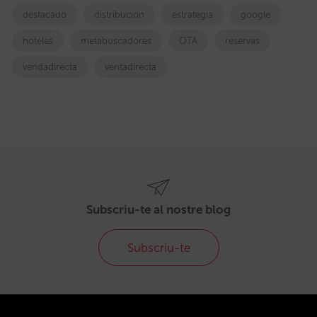
destacado
distribucion
estrategia
google
hoteles
metabuscadores
OTA
reservas
vendadirecta
ventadirecta
Subscriu-te al nostre blog
Subscriu-te