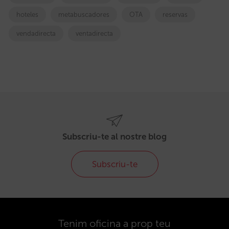
hoteles
metabuscadores
OTA
reservas
vendadirecta
ventadirecta
Subscriu-te al nostre blog
Subscriu-te
Tenim oficina a prop teu