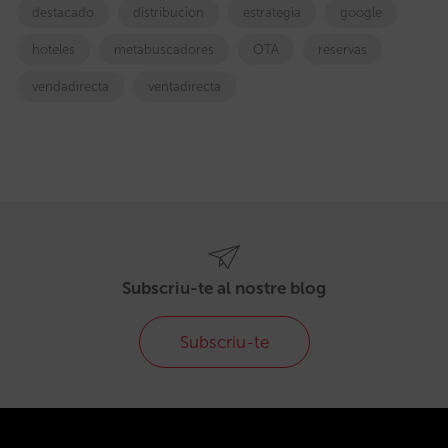
destacado
distribucion
estrategia
google
hoteles
metabuscadores
OTA
reservas
vendadirecta
ventadirecta
Subscriu-te al nostre blog
Subscriu-te