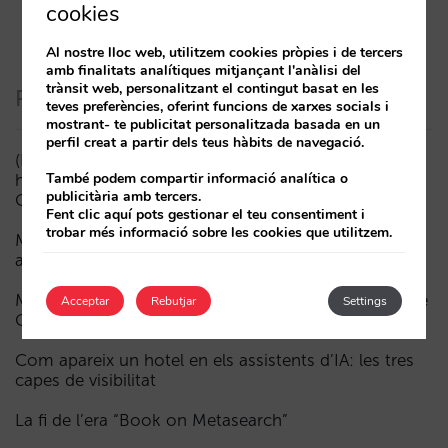
cookies
Al nostre lloc web, utilitzem cookies pròpies i de tercers
amb finalitats analítiques mitjançant l'anàlisi del
trànsit web, personalitzant el contingut basat en les
Posts recents
teves preferències, oferint funcions de xarxes socials i
mostrant- te publicitat personalitzada basada en un
perfil creat a partir dels teus hàbits de navegació.
(ESP) ¿Puede un Mundial reducir las reservas
També podem compartir informació analítica o
hoteleras? El caso de México durante la FIFA World
publicitària amb tercers.
Cup 2026
Fent clic aquí pots gestionar el teu consentiment i
trobar més informació sobre les cookies que utilitzem.
Menys campanyes, més intel·ligents: manual IA per
actualitzar el màrqueting digital del teu hotel (part 1)
Madrid davant la Fórmula 1: aprenentatges del GP de
Acceptar
Rebutjar
Settings
Catalunya i del GP de Ciutat de Mèxic per als hotels
Com apareix un hotel en els assistents d’IA: les tres
capes de visibilitat
La fi de l’era “Book on Metasearch”