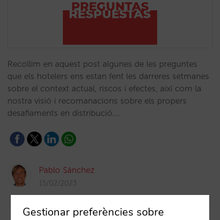
Recollim en aquest post algunes de les preguntes
que els hotelers ens estan fent les darreres setmanes
sobre el context actual, riscos i efectes, així com la
nostra visió i recomanacions sobre els propers
desafiaments en distribució.…
Pablo Sánchez
15/02/2023
Gestionar preferències sobre