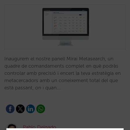
Inaugurem el nostre panell Mirai Metasearch, un
quadre de comandaments complet en què podràs
controlar amb precisió i encert la teva estratègia en
metacercadors amb un coneixement total del que
està passant, on i quan.…
Pablo Delgado