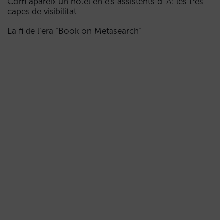
Com apareix un hotel en els assistents d’IA: les tres
capes de visibilitat
La fi de l’era “Book on Metasearch”