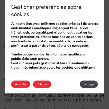
09/10/2019
Gestionar preferències sobre
cookies
Al nostre lloc web, utilitzem cookies pròpies i de tercers
amb finalitats analítiques mitjançant l'anàlisi del
trànsit web, personalitzant el contingut basat en les
teves preferències, oferint funcions de xarxes socials i
mostrant- te publicitat personalitzada basada en un
Posts recents
perfil creat a partir dels teus hàbits de navegació.
També podem compartir informació analítica o
publicitària amb tercers.
(ESP) ¿Puede un Mundial reducir las reservas
Fent clic aquí pots gestionar el teu consentiment i
hoteleras? El caso de México durante la FIFA World
trobar més informació sobre les cookies que utilitzem.
Cup 2026
Menys campanyes, més intel·ligents: manual IA per
Acceptar
Rebutjar
Settings
actualitzar el màrqueting digital del teu hotel (part 1)
Madrid davant la Fórmula 1: aprenentatges del GP de
Catalunya i del GP de Ciutat de Mèxic per als hotels