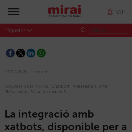
ESP
Etiquetes
23/07/2020
1 minute
Etiquetes de la notícia:
Chatbots
Metasearch
Mirai
Metasearch
Mirai_metasearch
La integració amb
xatbots, disponible per a