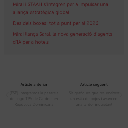
Mirai i STAAH s’integren per a impulsar una
aliança estratègica global
Des dels boxes: tot a punt per al 2026
Mirai llança Sarai, la nova generació d’agents
d’IA per a hotels
Post
navigation
Article anterior
Article següent
(ESP) Integramos la pasarela
Sis gràfiques que resumeixen
de pago TPV de Cardnet en
un estiu de bojos i avancen
República Dominicana
una tardor inquietant