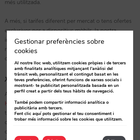
més utilitzada.
A més, si tarifes diferent per mercat o tens ofertes
exclusives per a dispositius mòbils, la nostra
integració permet diferenciar aquestes tarifes i
Gestionar preferències sobre
mantenir la coherència amb els preus que
cookies
ofereixes al teu motor de reserves.
Al nostre lloc web, utilitzem cookies pròpies i de tercers
amb finalitats analítiques mitjançant l'anàlisi del
trànsit web, personalitzant el contingut basat en les
Xatbots
integrats amb Mirai
teves preferències, oferint funcions de xarxes socials i
mostrant- te publicitat personalitzada basada en un
perfil creat a partir dels teus hàbits de navegació.
Actualment, tenim integració amb els xatbots
També podem compartir informació analítica o
HiJiffy
,
Asksuite
(els 50 primers clients de Mirai,
publicitària amb tercers.
tindran un període de prova de 3 mesos gratuïts
Fent clic aquí pots gestionar el teu consentiment i
trobar més informació sobre les cookies que utilitzem.
de l’eina Asksuite i estaran exempts de la tarifa
d’implementació de la tecnologia) i
Quicktext