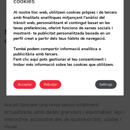
cookies
Al nostre lloc web, utilitzem cookies pròpies i de tercers
amb finalitats analítiques mitjançant l'anàlisi del
trànsit web, personalitzant el contingut basat en les
teves preferències, oferint funcions de xarxes socials i
Novetats Mirai BI: + Dades, Millors
mostrant- te publicitat personalitzada basada en un
perfil creat a partir dels teus hàbits de navegació.
decisions + Vendes
També podem compartir informació analítica o
publicitària amb tercers.
Fent clic aquí pots gestionar el teu consentiment i
trobar més informació sobre les cookies que utilitzem.
Acceptar
Rebutjar
Settings
Ara en llancem una nova versió totalment
actualitzada, amb dades granulars i exportables, àgil i
interactiva, accessible des de qualsevol lloc, usable i
visual.…