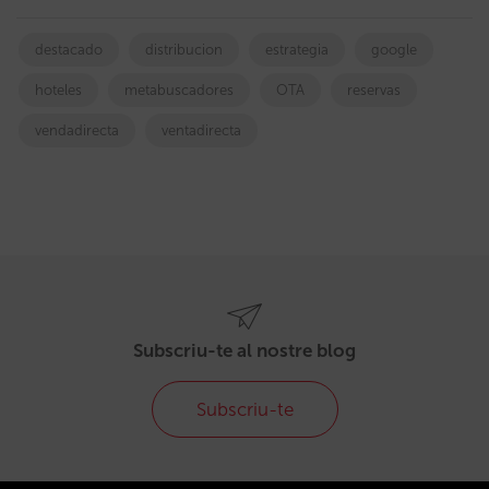
destacado
distribucion
estrategia
google
hoteles
metabuscadores
OTA
reservas
vendadirecta
ventadirecta
Subscriu-te al nostre blog
Subscriu-te