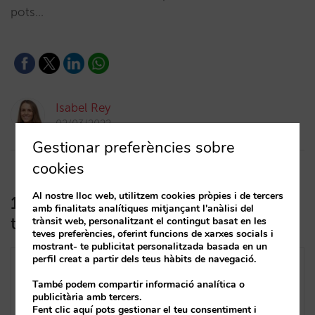
pots…
Isabel Rey
02/03/2022
Gestionar preferències sobre
cookies
Al nostre lloc web, utilitzem cookies pròpies i de tercers
10 requisits per internacionalitzar el
amb finalitats analítiques mitjançant l'anàlisi del
teu canal directe
trànsit web, personalitzant el contingut basat en les
teves preferències, oferint funcions de xarxes socials i
mostrant- te publicitat personalitzada basada en un
perfil creat a partir dels teus hàbits de navegació.
També podem compartir informació analítica o
publicitària amb tercers.
Fent clic aquí pots gestionar el teu consentiment i