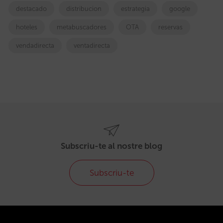
destacado
distribucion
estrategia
google
hoteles
metabuscadores
OTA
reservas
vendadirecta
ventadirecta
Subscriu-te al nostre blog
Subscriu-te