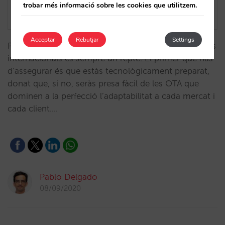
trobar més informació sobre les cookies que utilitzem.
Acceptar
Rebutjar
Settings
Potenciar la venda del teu lloc web oficial en mercats
internacionals és sempre un repte. El primer que has
d’assegurar és que estàs tecnològicament preparat,
donat que, si no, seràs presa fàcil de les OTA que
dominen a la perfecció l’adaptabilitat a cada mercat i
cada client.…
Pablo Delgado
08/09/2020