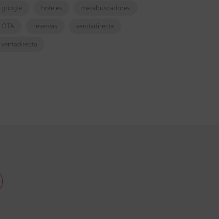
google
hoteles
metabuscadores
OTA
reservas
vendadirecta
ventadirecta