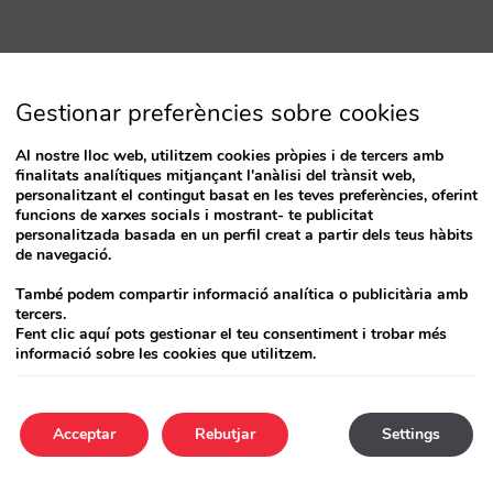
Gestionar preferències sobre cookies
Al nostre lloc web, utilitzem cookies pròpies i de tercers amb
finalitats analítiques mitjançant l'anàlisi del trànsit web,
personalitzant el contingut basat en les teves preferències, oferint
funcions de xarxes socials i mostrant- te publicitat
personalitzada basada en un perfil creat a partir dels teus hàbits
de navegació.
També podem compartir informació analítica o publicitària amb
tercers.
Fent clic aquí pots gestionar el teu consentiment i trobar més
informació sobre les cookies que utilitzem.
Acceptar
Rebutjar
Settings