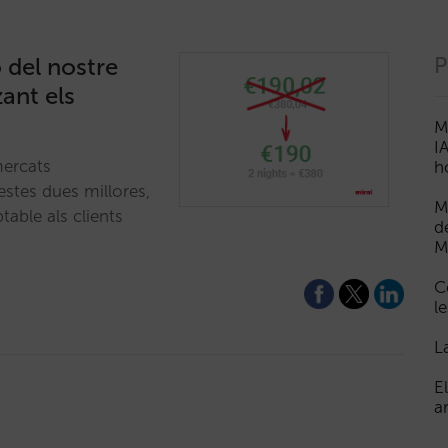
 del nostre
P
ant els
M
I
mercats
h
stes dues millores,
M
able als clients
d
M
C
le
L
E
a