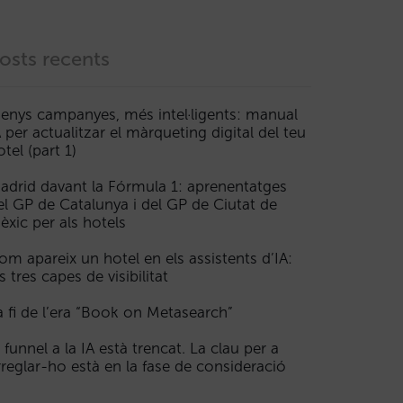
osts recents
enys campanyes, més intel·ligents: manual
A per actualitzar el màrqueting digital del teu
otel (part 1)
adrid davant la Fórmula 1: aprenentatges
el GP de Catalunya i del GP de Ciutat de
èxic per als hotels
om apareix un hotel en els assistents d’IA:
s tres capes de visibilitat
a fi de l’era “Book on Metasearch”
l funnel a la IA està trencat. La clau per a
rreglar-ho està en la fase de consideració