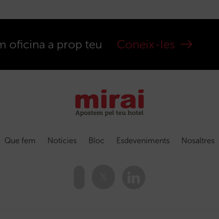
m oficina a prop teu
Coneix-les
Que fem
Notícies
Bloc
Esdeveniments
Nosaltres