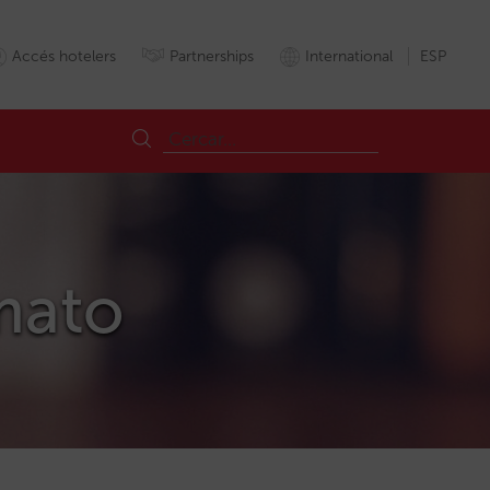
Accés hotelers
Partnerships
International
ESP
rmato