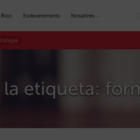
Bloc
Esdeveniments
Nosaltres
trategia
 la etiqueta: fo