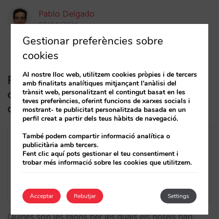
Pablo Delgado
03/04/2024
Gestionar preferències sobre
cookies
Al nostre lloc web, utilitzem cookies pròpies i de tercers
Reptes (estratègics, de màrqueting i
amb finalitats analítiques mitjançant l'anàlisi del
operatius) de la venda d’extres al teu
trànsit web, personalitzant el contingut basat en les
teves preferències, oferint funcions de xarxes socials i
canal directe
mostrant- te publicitat personalitzada basada en un
perfil creat a partir dels teus hàbits de navegació.
També podem compartir informació analítica o
publicitària amb tercers.
Fent clic aquí pots gestionar el teu consentiment i
trobar més informació sobre les cookies que utilitzem.
Acceptar
Rebutjar
Settings
Quines són les raons per les quals els hotels han