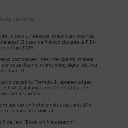
osts recents
ESP) ¿Puede un Mundial reducir las reservas
oteleras? El caso de México durante la FIFA
orld Cup 2026
enys campanyes, més intel·ligents: manual
A per actualitzar el màrqueting digital del teu
otel (part 1)
adrid davant la Fórmula 1: aprenentatges
el GP de Catalunya i del GP de Ciutat de
èxic per als hotels
om apareix un hotel en els assistents d’IA:
s tres capes de visibilitat
a fi de l’era “Book on Metasearch”