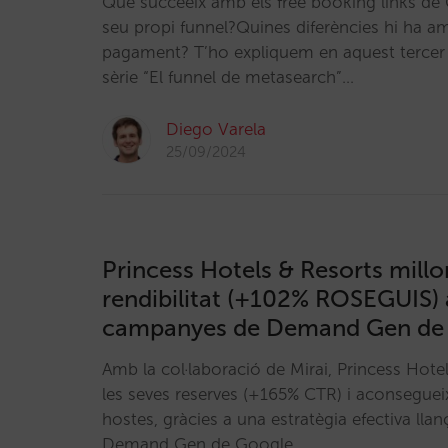
Què succeeix amb els free booking links de
seu propi funnel?Quines diferències hi ha am
pagament? T’ho expliquem en aquest tercer 
sèrie “El funnel de metasearch”…
Diego Varela
25/09/2024
Princess Hotels & Resorts millo
rendibilitat (+102% ROSEGUIS)
campanyes de Demand Gen de
Amb la col·laboració de Mirai, Princess Hote
les seves reserves (+165% CTR) i aconseguei
hostes, gràcies a una estratègia efectiva ll
Demand Gen de Google.…