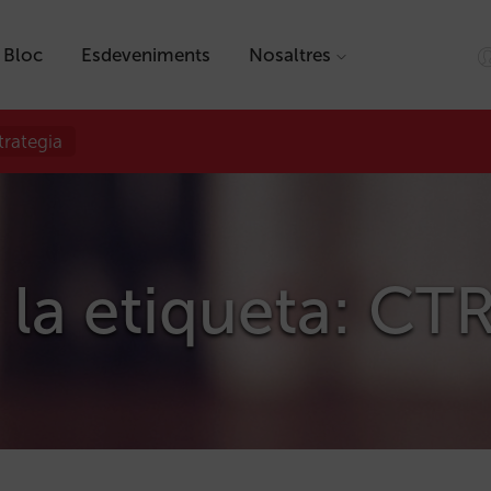
Bloc
Esdeveniments
Nosaltres
trategia
 la etiqueta: CT