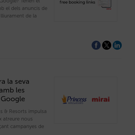
 Google? Tenen el
b el dels anuncis de
lliurament de la
ra la seva
 amb les
 Google
ls & Resorts impulsa
x atreure nous
ançant campanyes de