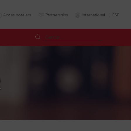
Accés hotelers
Partnerships
International
ESP
R