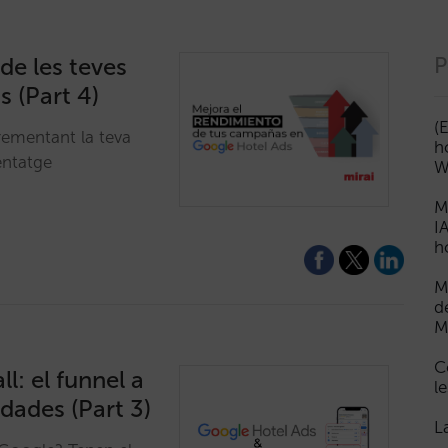
de les teves
P
 (Part 4)
(
rementant la teva
h
entatge
W
M
I
h
M
d
M
C
l: el funnel a
le
 dades (Part 3)
L