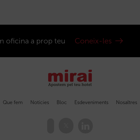
m oficina a prop teu
Coneix-les
Que fem
Notícies
Bloc
Esdeveniments
Nosaltres