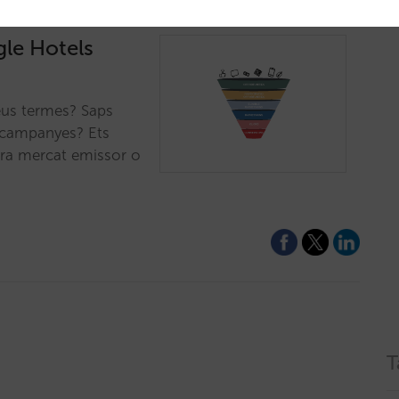
ogle Hotels
seus termes? Saps
s campanyes? Ets
ara mercat emissor o
T