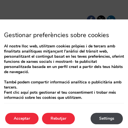
Gestionar preferències sobre cookies
Al nostre lloc web, utilitzem cookies pròpies i de tercers amb
finalitats analítiques mitjançant l'anàlisi del trànsit web,
diment de les
personalitzant el contingut basat en les teves preferències, oferint
dors? (Part 2)
funcions de xarxes socials i mostrant- te publicitat
personalitzada basada en un perfil creat a partir dels teus hàbits
de navegació.
 a cada nivell del
 terme per
També podem compartir informació analítica o publicitària amb
tercers.
nyes.…
Fent clic aquí pots gestionar el teu consentiment i trobar més
informació sobre les cookies que utilitzem.
Acceptar
Rebutjar
Settings