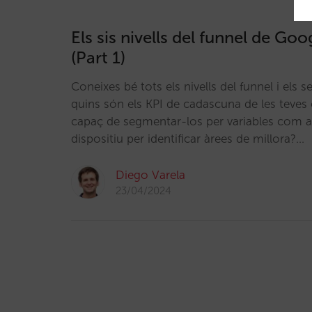
Els sis nivells del funnel de Go
(Part 1)
Coneixes bé tots els nivells del funnel i els 
quins són els KPI de cadascuna de les teve
capaç de segmentar-los per variables com 
dispositiu per identificar àrees de millora?…
Diego Varela
23/04/2024