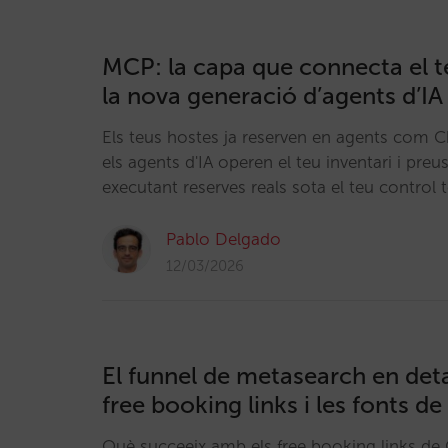
MCP: la capa que connecta el 
la nova generació d’agents d’IA
Els teus hostes ja reserven en agents com
els agents d'IA operen el teu inventari i preu
executant reserves reals sota el teu control t
Pablo Delgado
12/03/2026
El funnel de metasearch en detal
free booking links i les fonts de
Què succeeix amb els free booking links de