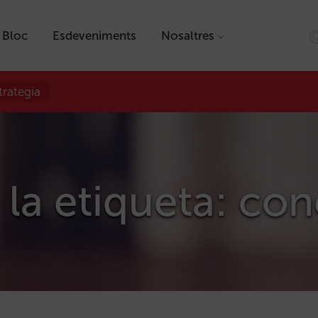
Bloc
Esdeveniments
Nosaltres
trategia
 la etiqueta: con