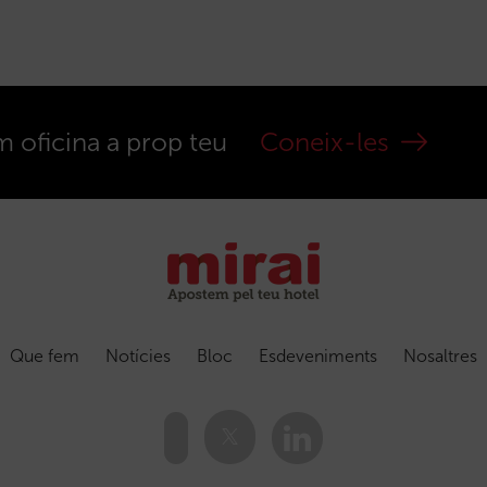
m oficina a prop teu
Coneix-les
Que fem
Notícies
Bloc
Esdeveniments
Nosaltres