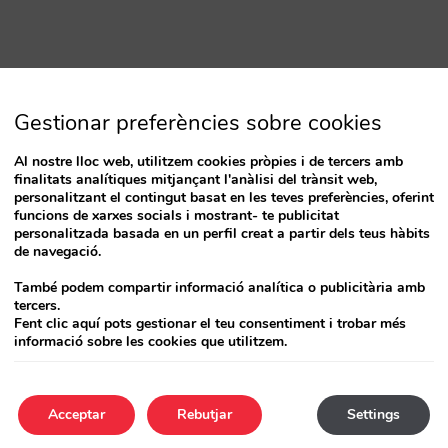
Gestionar preferències sobre cookies
Al nostre lloc web, utilitzem cookies pròpies i de tercers amb
finalitats analítiques mitjançant l'anàlisi del trànsit web,
personalitzant el contingut basat en les teves preferències, oferint
funcions de xarxes socials i mostrant- te publicitat
personalitzada basada en un perfil creat a partir dels teus hàbits
de navegació.
També podem compartir informació analítica o publicitària amb
tercers.
Fent clic aquí pots gestionar el teu consentiment i trobar més
informació sobre les cookies que utilitzem.
Acceptar
Rebutjar
Settings