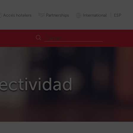
Accés hotelers
Partnerships
International
ESP
ectividad