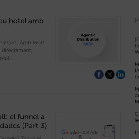
teu hotel amb
P
(
 ChatGPT. Amb MCP,
h
s directament,
W
otal.…
M
I
h
M
d
M
C
l: el funnel a
le
 dades (Part 3)
L
 Google? Tenen el