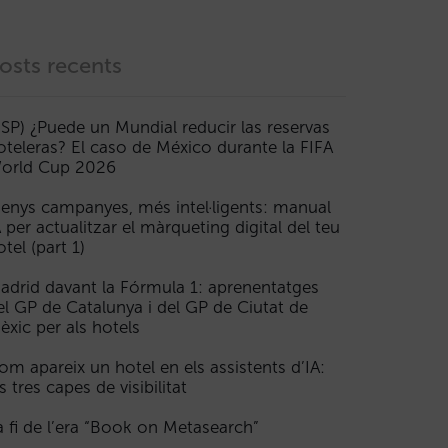
osts recents
ESP) ¿Puede un Mundial reducir las reservas
oteleras? El caso de México durante la FIFA
orld Cup 2026
enys campanyes, més intel·ligents: manual
A per actualitzar el màrqueting digital del teu
otel (part 1)
adrid davant la Fórmula 1: aprenentatges
el GP de Catalunya i del GP de Ciutat de
èxic per als hotels
om apareix un hotel en els assistents d’IA:
s tres capes de visibilitat
a fi de l’era “Book on Metasearch”