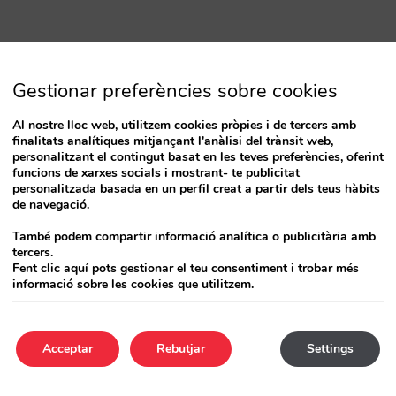
Gestionar preferències sobre cookies
Al nostre lloc web, utilitzem cookies pròpies i de tercers amb
finalitats analítiques mitjançant l'anàlisi del trànsit web,
personalitzant el contingut basat en les teves preferències, oferint
funcions de xarxes socials i mostrant- te publicitat
personalitzada basada en un perfil creat a partir dels teus hàbits
de navegació.
També podem compartir informació analítica o publicitària amb
tercers.
Fent clic aquí pots gestionar el teu consentiment i trobar més
informació sobre les cookies que utilitzem.
Acceptar
Rebutjar
Settings