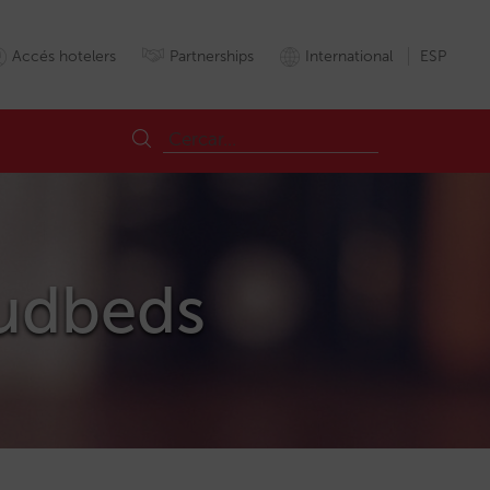
Accés hotelers
Partnerships
International
ESP
oudbeds