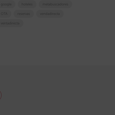
google
hoteles
metabuscadores
OTA
reservas
vendadirecta
ventadirecta