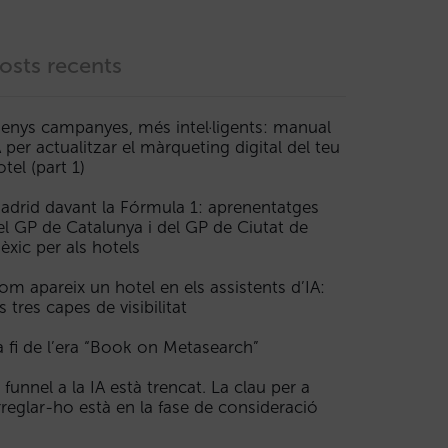
osts recents
enys campanyes, més intel·ligents: manual
A per actualitzar el màrqueting digital del teu
otel (part 1)
adrid davant la Fórmula 1: aprenentatges
el GP de Catalunya i del GP de Ciutat de
èxic per als hotels
om apareix un hotel en els assistents d’IA:
s tres capes de visibilitat
a fi de l’era “Book on Metasearch”
l funnel a la IA està trencat. La clau per a
rreglar-ho està en la fase de consideració