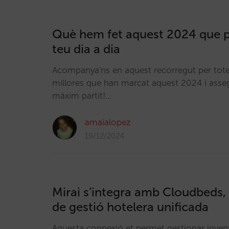
Què hem fet aquest 2024 que po
teu dia a dia
Acompanya'ns en aquest recorregut per totes
millores que han marcat aquest 2024 i assegu
màxim partit!…
amaialopez
19/12/2024
Mirai s’integra amb Cloudbeds,
de gestió hotelera unificada
Aquesta connexió et permet gestionar inventa