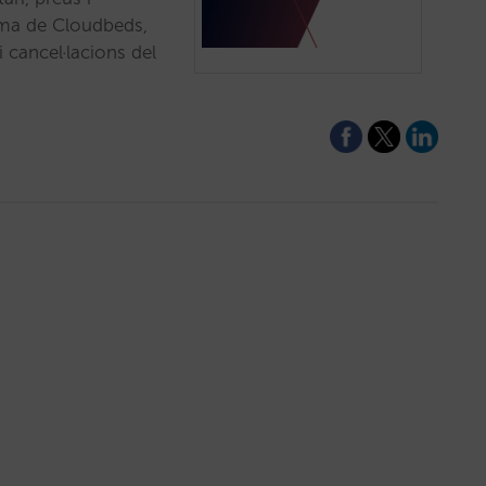
orma de Cloudbeds,
 cancel·lacions del