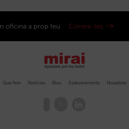
m oficina a prop teu
Coneix-les
Que fem
Notícies
Bloc
Esdeveniments
Nosaltres