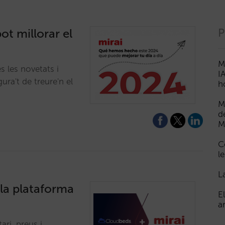
t millorar el
P
M
 les novetats i
I
ra't de treure'n el
h
M
d
M
C
le
L
 la plataforma
E
a
ri, preus i