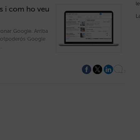
le
s i com ho veu
L
donar Google. Arriba
 totpoderós Google
…
3