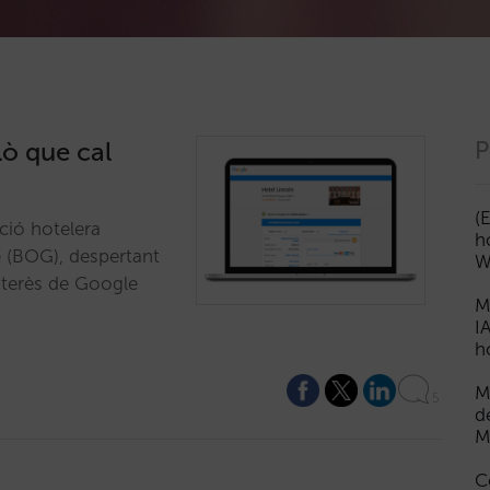
lò que cal
P
(
ció hotelera
h
e (BOG), despertant
W
interès de Google
M
I
h
M
5
d
M
C