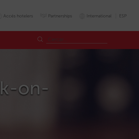
Accés hotelers
Partnerships
International
ESP
ok-on-