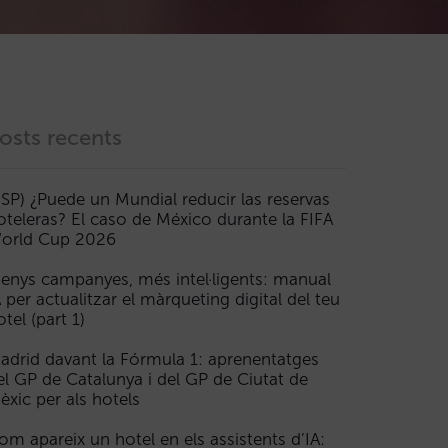
osts recents
ESP) ¿Puede un Mundial reducir las reservas
oteleras? El caso de México durante la FIFA
orld Cup 2026
enys campanyes, més intel·ligents: manual
A per actualitzar el màrqueting digital del teu
otel (part 1)
adrid davant la Fórmula 1: aprenentatges
el GP de Catalunya i del GP de Ciutat de
èxic per als hotels
om apareix un hotel en els assistents d’IA: