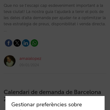
Que no se t'escapi cap esdeveniment important a la
teva ciutat! La nostra guia t'ajudarà a tenir el pols de
les dates d'alta demanda per ajudar-te a optimitzar la
teva estratègia de preus, disponibilitat i venda directa.
…
amaialopez
09/01/2024
Calendari de demanda de Barcelona
2023-24
Gestionar preferències sobre