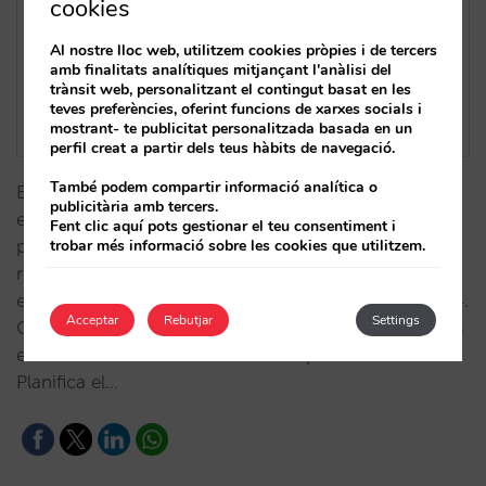
cookies
Al nostre lloc web, utilitzem cookies pròpies i de tercers
amb finalitats analítiques mitjançant l'anàlisi del
trànsit web, personalitzant el contingut basat en les
teves preferències, oferint funcions de xarxes socials i
mostrant- te publicitat personalitzada basada en un
perfil creat a partir dels teus hàbits de navegació.
També podem compartir informació analítica o
En español Volem que estiguis informat dels
publicitària amb tercers.
esdeveniments que tindran lloc a Barcelona els
Fent clic aquí pots gestionar el teu consentiment i
trobar més informació sobre les cookies que utilitzem.
pròxims mesos. El nostre calendari de demanda
recull els esdeveniments més rellevants, els festius i
els dels principals països emissors fins finals de 2024.
Acceptar
Rebutjar
Settings
Com està en format Excel, pots afegir els teus propis
esdeveniments i mantenir-ho sempre actualitzat.
Planifica el…