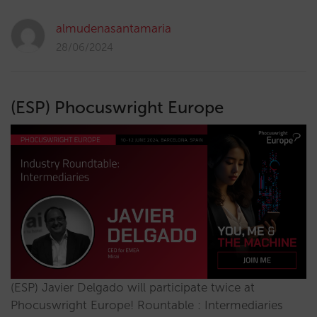
almudenasantamaria
28/06/2024
(ESP) Phocuswright Europe
(ESP) Javier Delgado will participate twice at
Phocuswright Europe! Rountable : Intermediaries