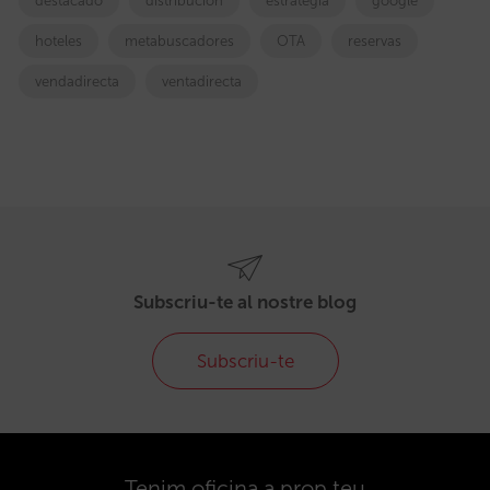
destacado
distribucion
estrategia
google
hoteles
metabuscadores
OTA
reservas
vendadirecta
ventadirecta
Subscriu-te al nostre blog
Subscriu-te
Tenim oficina a prop teu