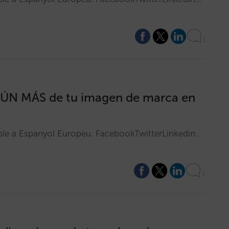
1
ÚN MÁS de tu imagen de marca en
ible a Espanyol Europeu. FacebookTwitterLinkedin…
5