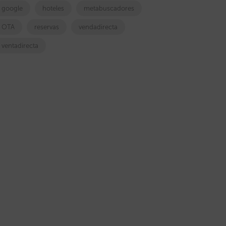
google
hoteles
metabuscadores
OTA
reservas
vendadirecta
ventadirecta