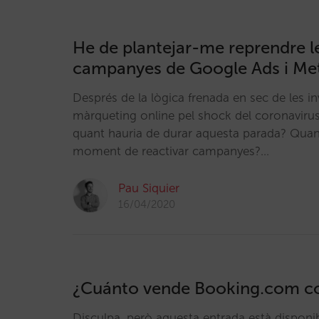
He de plantejar-me reprendre 
campanyes de Google Ads i Me
Després de la lògica frenada en sec de les i
màrqueting online pel shock del coronavirus,
quant hauria de durar aquesta parada? Quan
moment de reactivar campanyes?…
Pau Siquier
16/04/2020
¿Cuánto vende Booking.com co
Disculpa, però aquesta entrada està dispon