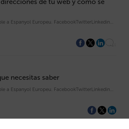
direcciones de tu web y cómo se
ible a Espanyol Europeu. FacebookTwitterLinkedin…
1
que necesitas saber
ible a Espanyol Europeu. FacebookTwitterLinkedin…