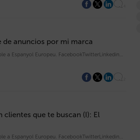
4
e de anuncios por mi marca
ible a Espanyol Europeu. FacebookTwitterLinkedin…
2
 clientes que te buscan (I): El
ible a Espanyol Europeu. FacebookTwitterLinkedin…