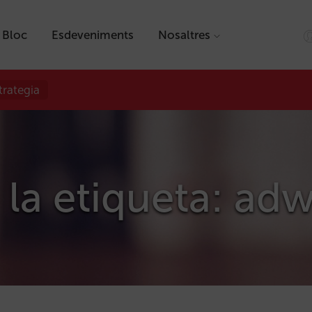
Bloc
Esdeveniments
Nosaltres
trategia
 la etiqueta: ad