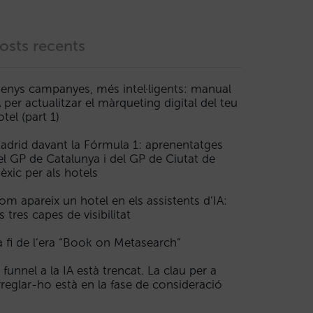
osts recents
enys campanyes, més intel·ligents: manual
A per actualitzar el màrqueting digital del teu
otel (part 1)
adrid davant la Fórmula 1: aprenentatges
el GP de Catalunya i del GP de Ciutat de
èxic per als hotels
om apareix un hotel en els assistents d’IA:
s tres capes de visibilitat
a fi de l’era “Book on Metasearch”
l funnel a la IA està trencat. La clau per a
rreglar-ho està en la fase de consideració