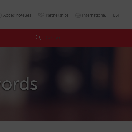
Accés hotelers
Partnerships
International
ESP
words