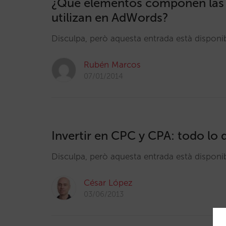
¿Qué elementos componen las 
utilizan en AdWords?
Disculpa, però aquesta entrada està dispon
Rubén Marcos
07/01/2014
Invertir en CPC y CPA: todo lo 
Disculpa, però aquesta entrada està dispon
César López
03/06/2013