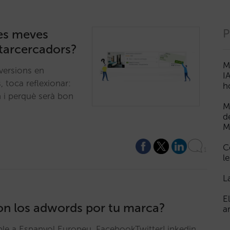
les meves
P
tarcercadors?
M
nversions en
I
 toca reflexionar:
h
 i perquè serà bon
M
d
M
C
1
le
L
E
n los adwords por tu marca?
a
ible a Espanyol Europeu. FacebookTwitterLinkedin…