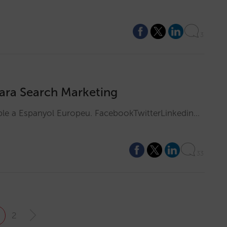
3
ara Search Marketing
ible a Espanyol Europeu. FacebookTwitterLinkedin…
33
2