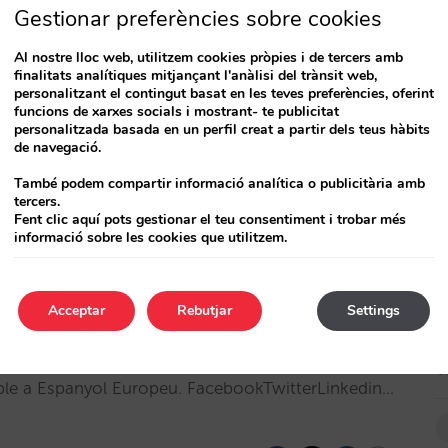
Gestionar preferències sobre cookies
 con clientes que te buscan (III y
Al nostre lloc web, utilitzem cookies pròpies i de tercers amb
finalitats analítiques mitjançant l'anàlisi del trànsit web,
personalitzant el contingut basat en les teves preferències, oferint
funcions de xarxes socials i mostrant- te publicitat
ible a Espanyol Europeu. FacebookTwitterLinkedin…
personalitzada basada en un perfil creat a partir dels teus hàbits
de navegació.
També podem compartir informació analítica o publicitària amb
tercers.
3
Fent clic aquí pots gestionar el teu consentiment i trobar més
informació sobre les cookies que utilitzem.
Acceptar
Rebutjar
Settings
 con clientes que te buscan (II): Tus
T
ible a Espanyol Europeu. FacebookTwitterLinkedin…