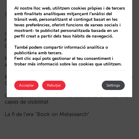
Al nostre lloc web, utilitzem cookies pròpies i de tercers
Posts recents
amb finalitats analítiques mitjançant l'anàlisi del
trànsit web, personalitzant el contingut basat en les
teves preferències, oferint funcions de xarxes socials i
mostrant- te publicitat personalitzada basada en un
(ESP) ¿Puede un Mundial reducir las reservas
perfil creat a partir dels teus hàbits de navegació.
hoteleras? El caso de México durante la FIFA World
Cup 2026
També podem compartir informació analítica o
publicitària amb tercers.
Menys campanyes, més intel·ligents: manual IA per
Fent clic aquí pots gestionar el teu consentiment i
trobar més informació sobre les cookies que utilitzem.
actualitzar el màrqueting digital del teu hotel (part 1)
Madrid davant la Fórmula 1: aprenentatges del GP de
Catalunya i del GP de Ciutat de Mèxic per als hotels
Acceptar
Rebutjar
Settings
Com apareix un hotel en els assistents d’IA: les tres
capes de visibilitat
La fi de l’era “Book on Metasearch”