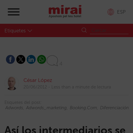
ESP
Etiquetes
4
César López
20/06/2012
Less than a minute de lectura
Etiquetes del post:
Adwords
Adwords_marketing
Booking.com
Diferenciación
Así los intermediarios se