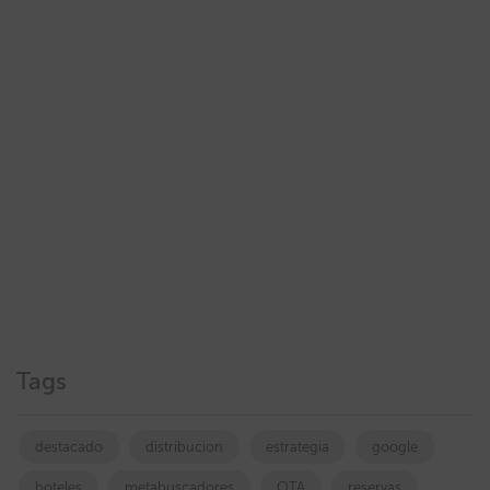
Tags
destacado
distribucion
estrategia
google
hoteles
metabuscadores
OTA
reservas