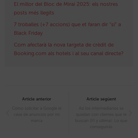
El millor del Bloc de Mirai 2025: els nostres
posts més llegits
7 troballes (+7 accions) que et faran dir “sí” a
Black Friday
Com afectarà la nova targeta de crèdit de
Booking.com als hotels i al seu canal directe?
Post
navigation
Article anterior
Article següent
Cómo solicitar a Google el
Así los intermediarios se
cese de anuncios por mi
quedan con clientes que te
marca
buscan (III y última): Lo que
conseguirás