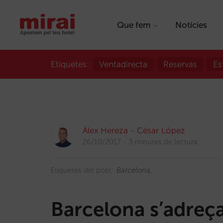
Que fem
Notícies
Etiquetes:
Ventadirecta
Reservas
Es
Àlex Hereza - César López
26/10/2017
3 minutes de lectura
Etiquetes del post:
Barcelona
Barcelona s’adreç