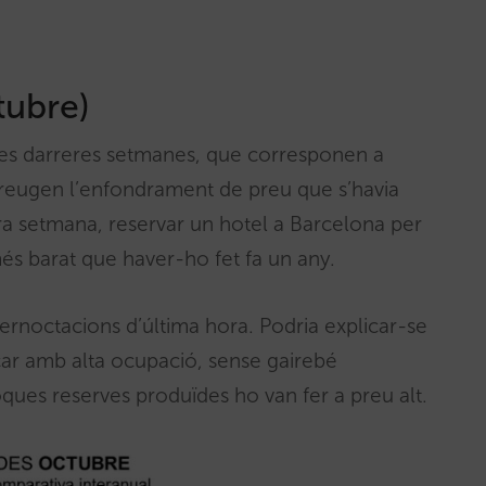
tubre)
Les darreres setmanes, que corresponen a
greugen l’enfondrament de preu que s’havia
ra setmana, reservar un hotel a Barcelona per
és barat que haver-ho fet fa un any.
pernoctacions d’última hora. Podria explicar-se
çar amb alta ocupació, sense gairebé
oques reserves produïdes ho van fer a preu alt.