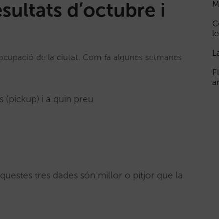
sultats d’octubre i
M
C
le
L
eocupació de la ciutat. Com fa algunes setmanes
E
a
s (pickup) i a quin preu
uestes tres dades són millor o pitjor que la