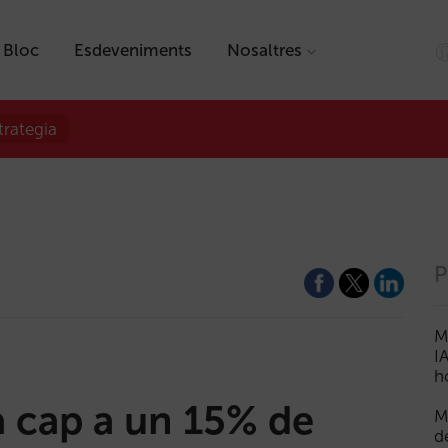
Bloc
Esdeveniments
Nosaltres
trategia
P
M
I
h
a cap a un 15% de
M
d