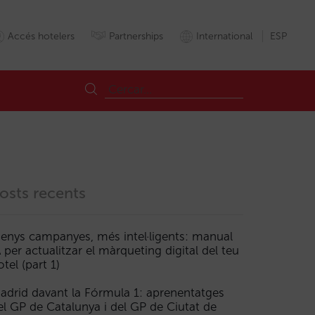
Accés hotelers
Partnerships
International
ESP
osts recents
enys campanyes, més intel·ligents: manual
A per actualitzar el màrqueting digital del teu
otel (part 1)
adrid davant la Fórmula 1: aprenentatges
el GP de Catalunya i del GP de Ciutat de