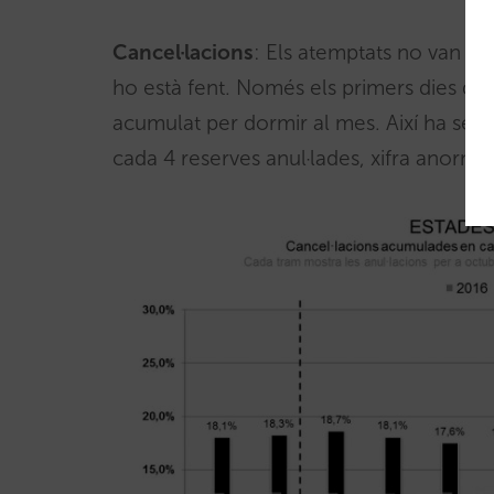
Cancel·lacions
: Els atemptats no van pro
ho està fent. Només els primers dies d’oc
acumulat per dormir al mes. Així ha seg
cada 4 reserves anul·lades, xifra anorm