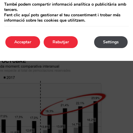
També podem compartir informació analítica o publicitària amb
tercers.
vocar anul·lacions: la crisi sociopolítica sí que
Fent clic aquí pots gestionar el teu consentiment i trobar més
informació sobre les cookies que utilitzem.
tubre es va anul·lar el 2,3% de tot el que havia
uit. Octubre està a punt de tancar-se amb 1 de
Acceptar
Rebutjar
Settings
alment
alta per a la venda directa
.