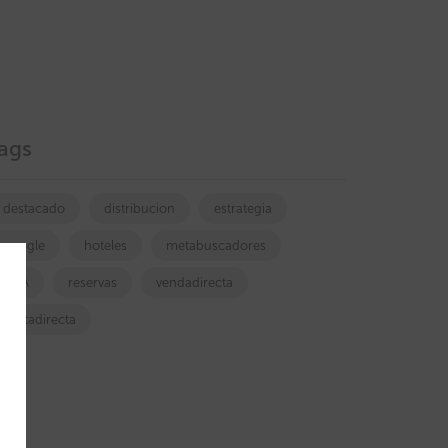
ags
destacado
distribucion
estrategia
google
hoteles
metabuscadores
OTA
reservas
vendadirecta
ventadirecta