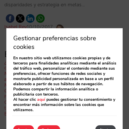
disparidades y estrategia en metas…
Isabel Rey
10/10/2017
Gestionar preferencias sobre
cookies
Entradas recientes
En nuestro sitio web utilizamos cookies propias y de
¿Puede un Mundial reducir las reservas hoteleras? El
terceros para finalidades analíticas mediante el análisis
caso de México durante la FIFA World Cup 2026
del tráfico web, personalizar el contenido mediante sus
Menos campañas, más inteligentes: manual IA para
preferencias, ofrecer funciones de redes sociales y
mostrarle publicidad personalizada en base a un perfil
actualizar el marketing digital de tu hotel (parte 1)
elaborado a partir de sus hábitos de navegación.
Madrid ante la Fórmula 1: aprendizajes del GP de
Podemos compartir la información analítica o
Catalunya y del GP de Ciudad de México para los
publicitaria con terceros.
hoteles
Al hacer clic
aquí
puedes gestionar tu consentimiento y
Cómo aparece un hotel en los asistentes de IA: las
encontrar más información sobre las cookies que
tres capas de visibilidad
utilizamos.
El fin de la era “Book on Metasearch”