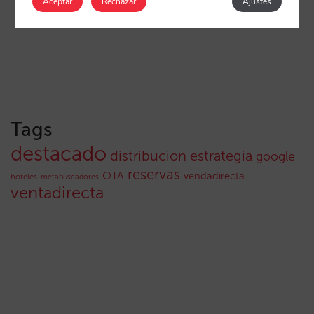
Aceptar
Rechazar
Ajustes
Tags
destacado
distribucion
estrategia
google
reservas
OTA
vendadirecta
hoteles
metabuscadores
ventadirecta