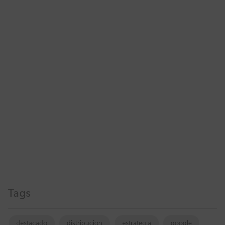
Tags
destacado
distribucion
estrategia
google