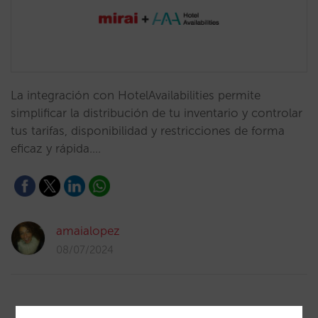
La integración con HotelAvailabilities permite
simplificar la distribución de tu inventario y controlar
tus tarifas, disponibilidad y restricciones de forma
eficaz y rápida.…
amaialopez
08/07/2024