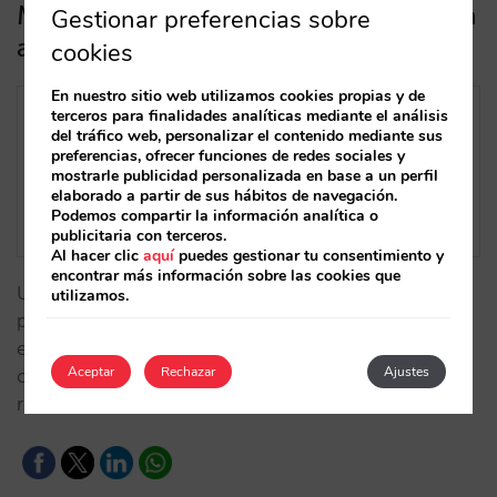
Mirai Pro: la solución de venta directa
Gestionar preferencias sobre
a agencias minoristas y empresas
cookies
En nuestro sitio web utilizamos cookies propias y de
terceros para finalidades analíticas mediante el análisis
del tráfico web, personalizar el contenido mediante sus
preferencias, ofrecer funciones de redes sociales y
mostrarle publicidad personalizada en base a un perfil
elaborado a partir de sus hábitos de navegación.
Podemos compartir la información analítica o
publicitaria con terceros.
Al hacer clic
aquí
puedes gestionar tu consentimiento y
encontrar más información sobre las cookies que
Una solución que te permite poner en marcha tu
utilizamos.
propia plataforma de venta directa a agencias y
empresas, maximizando así tus márgenes y
Aceptar
Rechazar
Ajustes
consiguiendo una distribución más eficiente y
rentable…