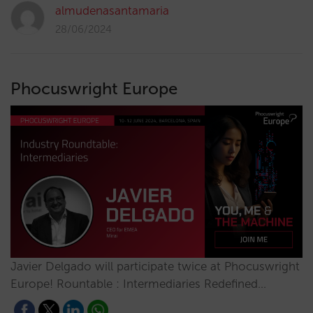
almudenasantamaria
28/06/2024
Phocuswright Europe
Javier Delgado will participate twice at Phocuswright
Europe! Rountable : Intermediaries Redefined…