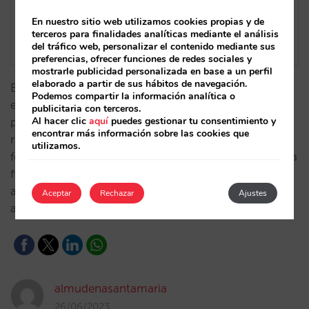
En nuestro sitio web utilizamos cookies propias y de
terceros para finalidades analíticas mediante el análisis
del tráfico web, personalizar el contenido mediante sus
preferencias, ofrecer funciones de redes sociales y
mostrarle publicidad personalizada en base a un perfil
elaborado a partir de sus hábitos de navegación.
En català Queremos que estés informado de los
Podemos compartir la información analítica o
eventos que tendrán lugar en Barcelona en los
publicitaria con terceros.
Al hacer clic
aquí
puedes gestionar tu consentimiento y
próximos meses. Nuestro calendario de demanda
encontrar más información sobre las cookies que
recoge los acontecimientos más relevantes, tus
utilizamos.
festivos y los de los principales países emisores hasta
final de 2024. Como está en formato Excel puedes
añadir tus propios eventos y mantenerlo siempre
Aceptar
Rechazar
Ajustes
actualizado.…
almudenasantamaria
26/06/2023