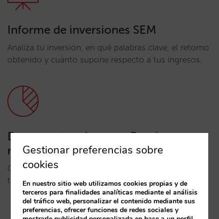
Informe de inversiones SEM
Analiza tu inversión, en qué palabras clave, el retorno
obtenido y cuánto supone respecto a tus ingresos.
Descarga tus datos en Excel y
Gestionar preferencias sobre
manéjalos
cookies
Crea tus propios gráficos e informes a partir de
todos los datos de tus reservas.
En nuestro sitio web utilizamos cookies propias y de
terceros para finalidades analíticas mediante el análisis
del tráfico web, personalizar el contenido mediante sus
preferencias, ofrecer funciones de redes sociales y
mostrarle publicidad personalizada en base a un perfil