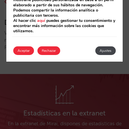
elaborado a partir de sus hábitos de navegación.
Podemos compartir la información analítica o
publicitaria con terceros.
Al hacer clic
aquí
puedes gestionar tu consentimiento y
Demanda e inventario
encontrar más información sobre las cookies que
utilizamos.
Visualiza las fechas en que tu hotel tiene más o
menos demanda y qué inventario tienes disponible.
Pasado y futuro.
Aceptar
Rechazar
Ajustes
Estadísticas en la extranet
En la extranet de Mirai, dispones de estadísticas de