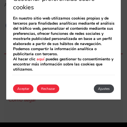
Aehcos.
cookies
En nuestro sitio web utilizamos cookies propias y de
terceros para finalidades analíticas mediante el análisis
del tráfico web, personalizar el contenido mediante sus
preferencias, ofrecer funciones de redes sociales y
mostrarle publicidad personalizada en base a un perfil
elaborado a partir de sus hábitos de navegación.
Podemos compartir la información analítica o
publicitaria con terceros.
Al hacer clic
aquí
puedes gestionar tu consentimiento y
encontrar más información sobre las cookies que
Tuesday, 23 de November de 2021
utilizamos.
09:30 a 12:00
C. Lince, Km 187 Marbella 29603 Spain
Aceptar
Rechazar
Ajustes
Cómo llegar