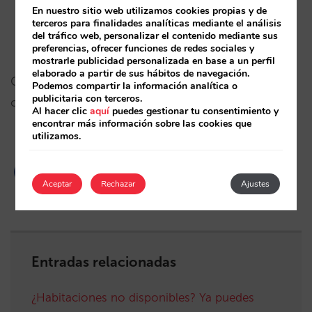
No genera automáticamente un email al cliente.
En nuestro sitio web utilizamos cookies propias y de
Lo puedes enviar ahí mismo, a un solo clic, en la
terceros para finalidades analíticas mediante el análisis
del tráfico web, personalizar el contenido mediante sus
parte de abajo de esa ventana de la reserva.
preferencias, ofrecer funciones de redes sociales y
mostrarle publicidad personalizada en base a un perfil
elaborado a partir de sus hábitos de navegación.
Consulta con tu account manager en Mirai ante
Podemos compartir la información analítica o
publicitaria con terceros.
cualquier duda.
Al hacer clic
aquí
puedes gestionar tu consentimiento y
encontrar más información sobre las cookies que
utilizamos.
Aceptar
Rechazar
Ajustes
Entradas relacionadas
¿Habitaciones no disponibles? Ya puedes