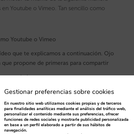
os en Youtube o Vimeo. Tan sencillo como
como Youtube o Vimeo
vídeo que te explicamos a continuación. Ojo
la que propone de primeras para compartir
icamos abajo
Gestionar preferencias sobre cookies
e
En nuestro sitio web utilizamos cookies propias y de terceros
para finalidades analíticas mediante el análisis del tráfico web,
opción “COMPARTIR”
personalizar el contenido mediante sus preferencias, ofrecer
funciones de redes sociales y mostrarle publicidad personalizada
en base a un perfil elaborado a partir de sus hábitos de
Insertar”
navegación.