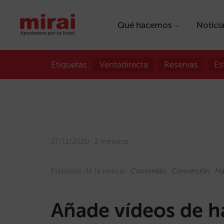
Qué hacemos
Notici
Etiquetas:
Ventadirecta
Reservas
Es
27/11/2020
2 minutos
Etiquetas de la noticia:
Contenido
Conversión
Ha
Añade vídeos de h