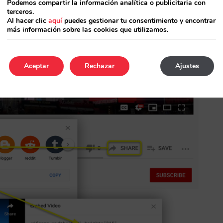
Podemos compartir la información analítica o publicitaria con
terceros.
Al hacer clic
aquí
puedes gestionar tu consentimiento y encontrar
sino la parte central entrecomillada que
más información sobre las cookies que utilizamos.
Aceptar
Rechazar
Ajustes