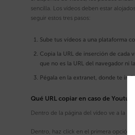
sencilla. Los vídeos deben estar alojad
seguir estos tres pasos:
Sube tus vídeos a una plataforma 
Copia la URL de inserción de cada 
que no es la URL del navegador ni 
Pégala en la extranet, donde te ind
Qué URL copiar en caso de Youtub
Dentro de la página del vídeo ve a la 
Dentro, haz click en el primera opción: “