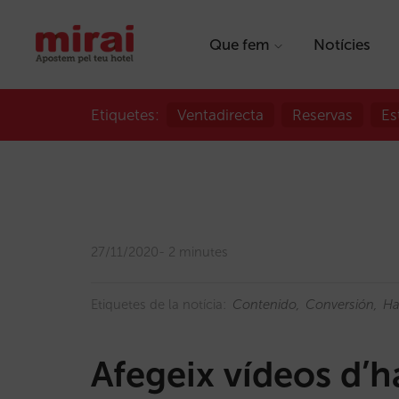
Que fem
Notícies
Etiquetes:
Ventadirecta
Reservas
Es
27/11/2020
2 minutes
Etiquetes de la notícia:
Contenido
Conversión
Ha
Afegeix vídeos d’h