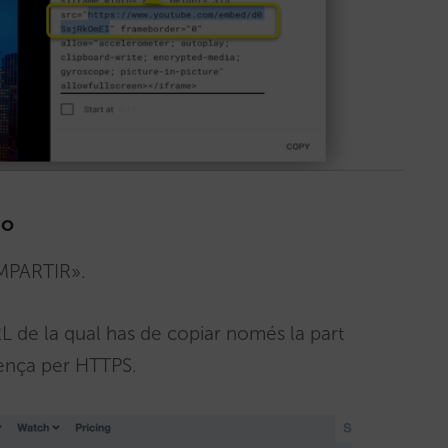
eo
OMPARTIR».
RL de la qual has de copiar només la part
ença per HTTPS.