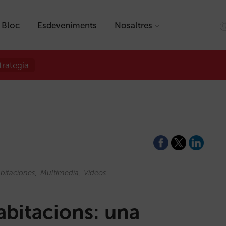
Bloc
Esdeveniments
Nosaltres
trategia
bitaciones
Multimedia
Vídeos
abitacions: una