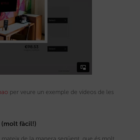
bao
per veure un exemple de vídeos de les
(molt fàcil!)
 tu mateix de la manera següent, que és molt