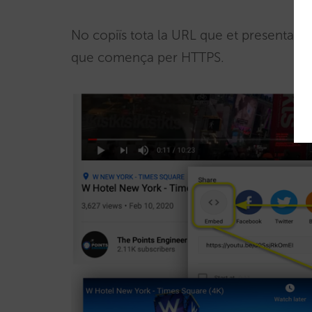
No copiïs tota la URL que et presenta, si
que comença per HTTPS.