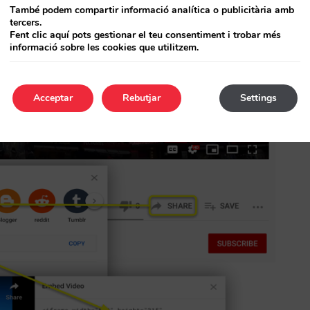
També podem compartir informació analítica o publicitària amb
tercers.
nó la part central que hi ha entre cometes i
Fent clic aquí pots gestionar el teu consentiment i trobar més
informació sobre les cookies que utilitzem.
Acceptar
Rebutjar
Settings