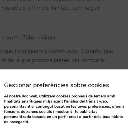
s a YouTube o a Vimeo. Tan fàcil com seguir
ma com YouTube o Vimeo.
eo que t’expliquem a continuació. Compte, que
 ni de la que proposa primer per compartir.
iquem aquí sota.
Gestionar preferències sobre cookies
Tube
Al nostre lloc web, utilitzem cookies pròpies i de tercers amb
finalitats analítiques mitjançant l'anàlisi del trànsit web,
personalitzant el contingut basat en les teves preferències, oferint
OMPARTIR».
funcions de xarxes socials i mostrant- te publicitat
personalitzada basada en un perfil creat a partir dels teus hàbits
de navegació.
«Inserir».