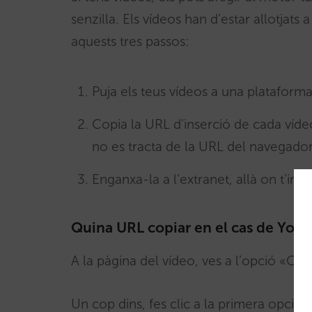
senzilla. Els vídeos han d’estar allotjat
aquests tres passos:
Puja els teus vídeos a una platafor
Copia la URL d’inserció de cada víd
no es tracta de la URL del navegador
Enganxa-la a l’extranet, allà on t’ind
Quina URL copiar en el cas de You
A la pàgina del vídeo, ves a l’opció «C
Un cop dins, fes clic a la primera opció: 