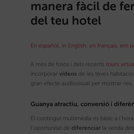
manera fàcil de fe
del teu hotel
En español
,
in English
,
en français
,
em p
A més de fotos i dels recents
tours virtu
incorporar
vídeos
de les teves habitacio
gran efecte audiovisual per mostrar-les.
Guanya atractiu, conversió i diferèn
El contingut multimèdia és bàsic a l’hora
l’oportunitat de
diferenciar
la venda dire