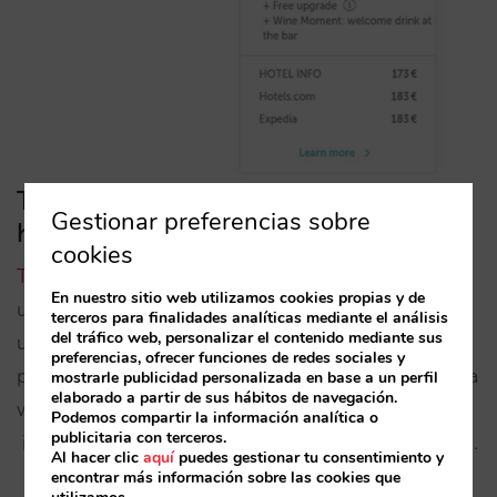
The Hotels Network: varias
Gestionar preferencias sobre
herramientas potentes
cookies
The Hotels Network
, empresa internacional
En nuestro sitio web utilizamos cookies propias y de
ubicada en Barcelona y en San Francisco, ofrece
terceros para finalidades analíticas mediante el análisis
del tráfico web, personalizar el contenido mediante sus
una suite de herramientas para implementar en el
preferencias, ofrecer funciones de redes sociales y
proceso de reserva del cliente, desde que llega a la
mostrarle publicidad personalizada en base a un perfil
elaborado a partir de sus hábitos de navegación.
web del hotel, con el principal objetivo de
Podemos compartir la información analítica o
publicitaria con terceros.
incrementar la conversión web y reservas directas.
Al hacer clic
aquí
puedes gestionar tu consentimiento y
encontrar más información sobre las cookies que