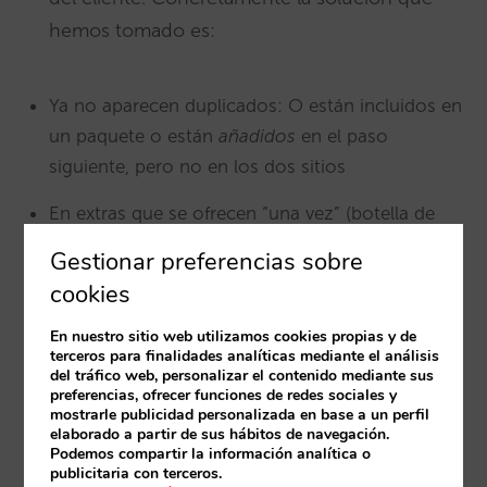
hemos tomado es:
Ya no aparecen duplicados: O están incluidos en
un paquete o están
añadidos
en el paso
siguiente, pero no en los dos sitios
En extras que se ofrecen “una vez” (botella de
cava, late check out) hemos añadido la coletilla
Gestionar preferencias sobre
de “Una vez por estancia”
cookies
En nuestro sitio web utilizamos cookies propias y de
Para qué
: Con esta mejor información en el
terceros para finalidades analíticas mediante el análisis
detalle por escrito que tienen tus clientes al
del tráfico web, personalizar el contenido mediante sus
preferencias, ofrecer funciones de redes sociales y
llegar al hotel, no deberían volver a darse
mostrarle publicidad personalizada en base a un perfil
elaborado a partir de sus hábitos de navegación.
confusiones
Podemos compartir la información analítica o
publicitaria con terceros.