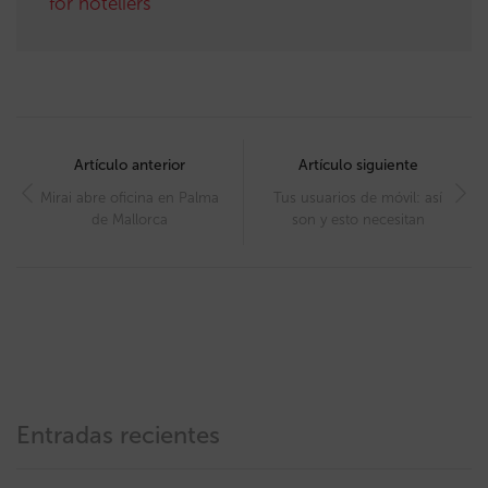
for hoteliers
Post
navigation
Artículo anterior
Artículo siguiente
Mirai abre oficina en Palma
Tus usuarios de móvil: así
de Mallorca
son y esto necesitan
Entradas recientes