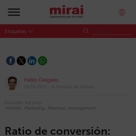
Etiquetas
Pablo Delgado
19/10/2012
6 minutos de lectura
Etiquetas del post:
Hoteles
Marketing
Revenue_management
Ratio de conversión: