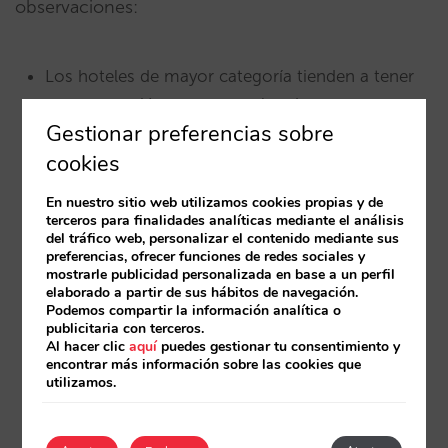
observaciones:
Los hoteles de mayor categoría tienden a tener
una conversión menor que los de menor
Gestionar preferencias sobre
precio/categoría. No es un dato necesariamente
cookies
negativo porque se ve compensado con un
mayor valor económico por cada reserva.
En nuestro sitio web utilizamos cookies propias y de
terceros para finalidades analíticas mediante el análisis
Los hoteles vacacionales también suelen tener
del tráfico web, personalizar el contenido mediante sus
preferencias, ofrecer funciones de redes sociales y
una conversión menor, pero de nuevo se ve
mostrarle publicidad personalizada en base a un perfil
compensado por reservas de mayor número de
elaborado a partir de sus hábitos de navegación.
Podemos compartir la información analítica o
días de estancia o más ocupantes, cosa que
publicitaria con terceros.
aumenta el valor unitario por reserva.
Al hacer clic
aquí
puedes gestionar tu consentimiento y
encontrar más información sobre las cookies que
utilizamos.
Hoteles
con nombre genérico
o popular podrían
tener menor conversión ya que reciben más
visitas (quien no buscaba el hotel sino otro