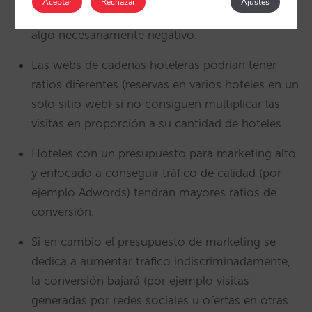
Aceptar
Rechazar
Ajustes
significado del nombre). De nuevo no significa
algo necesariamente negativo.
Las webs de cadenas hoteleras podrían tener
ratios diferentes (reservas en varios hoteles en un
solo sitio web) si no consiguen multiplicar las
visitas en proporción a su cantidad de hoteles.
Hoteles con un presupuesto para marketing alto
y enfocado a conseguir tráfico de calidad (por
ejemplo Adwords) tendrán mayores ratios de
conversión.
Si en cambio el presupuesto de marketing se
dedica a aumentar tráfico indiscriminadamente,
la conversión bajará (por ejemplo visitas
generadas por redes sociales u ofertas en otras