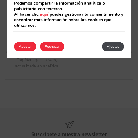
Podemos compartir la información analítica o
publicitaria con terceros.
Al hacer clic
aquí
puedes gestionar tu consentimiento y
encontrar más información sobre las cookies que
utilizamos.
Post
navigation
Artículo anterior
Artículo siguiente
Aceptar
Rechazar
Ajustes
Implementamos Google
Novedad: Cobra por
Universal Analytics y Google
transferencia bancaria
Tag Manager: tu web,
actualizada en analítica
Suscríbete a nuestra newsletter