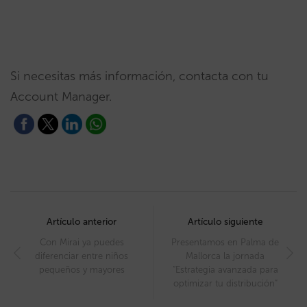
Si necesitas más información, contacta con tu
Account Manager.
Post
navigation
Artículo anterior
Artículo siguiente
Con Mirai ya puedes
Presentamos en Palma de
diferenciar entre niños
Mallorca la jornada
pequeños y mayores
“Estrategia avanzada para
optimizar tu distribución”