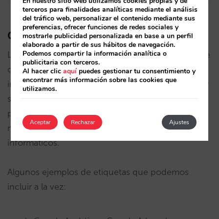
En nuestro sitio web utilizamos cookies propias y de
terceros para finalidades analíticas mediante el análisis
del tráfico web, personalizar el contenido mediante sus
preferencias, ofrecer funciones de redes sociales y
Qué ventajas ofrece
mostrarle publicidad personalizada en base a un perfil
elaborado a partir de sus hábitos de navegación.
Podemos compartir la información analítica o
La principal ventaja de Google Tag Manager es que
publicitaria con terceros.
conseguimos una
mayor agilidad
a la hora de
Al hacer clic
aquí
puedes gestionar tu consentimiento y
encontrar más información sobre las cookies que
implementar las etiquetas para, por ejemplo, hacer
utilizamos.
seguimiento de una determinada campaña, al
permitir gestionarlas desde el departamento de
Aceptar
Rechazar
Ajustes
marketing online y evitar recurrir a desarrollos
informáticos.
Algunos ejemplos de etiquetas que podemos
incluir a la vez: