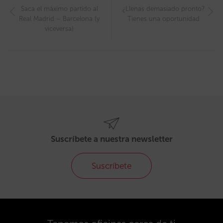
Saca el máximo partido al
¿Llenas demasiado pronto?
Real Madrid – Barcelona (y
Tienes una oportunidad
viceversa)
Suscríbete a nuestra newsletter
Suscríbete