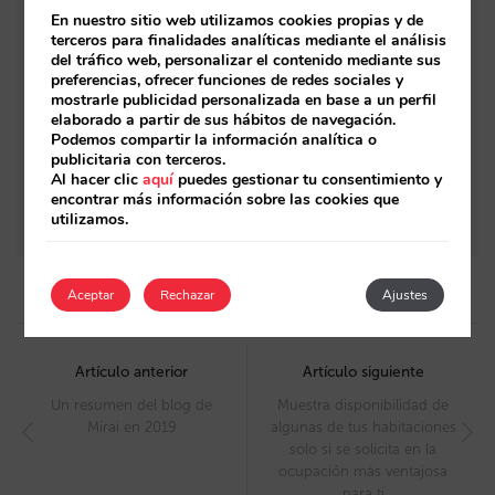
En nuestro sitio web utilizamos cookies propias y de
Estas son nuestras principales novedades de
terceros para finalidades analíticas mediante el análisis
del tráfico web, personalizar el contenido mediante sus
2021
preferencias, ofrecer funciones de redes sociales y
mostrarle publicidad personalizada en base a un perfil
Así es la nueva página renovada de
elaborado a partir de sus hábitos de navegación.
búsquedas por destino para cadenas
Podemos compartir la información analítica o
publicitaria con terceros.
Todo lo que hemos desarrollado el 2020 y lo
Al hacer clic
aquí
puedes gestionar tu consentimiento y
encontrar más información sobre las cookies que
que traemos entre manos
utilizamos.
Aceptar
Rechazar
Ajustes
Post
navigation
Artículo anterior
Artículo siguiente
Un resumen del blog de
Muestra disponibilidad de
Mirai en 2019
algunas de tus habitaciones
solo si se solicita en la
ocupación más ventajosa
para ti