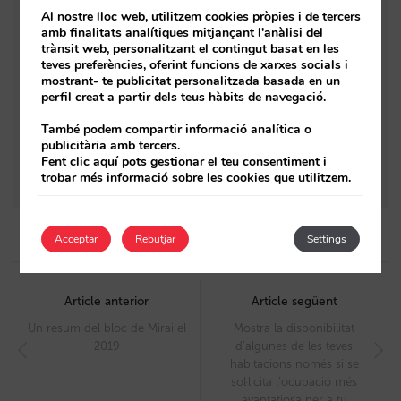
Al nostre lloc web, utilitzem cookies pròpies i de tercers
Aquestes són les nostres novetats principals
amb finalitats analítiques mitjançant l'anàlisi del
trànsit web, personalitzant el contingut basat en les
del 2021
teves preferències, oferint funcions de xarxes socials i
mostrant- te publicitat personalitzada basada en un
Així és la nova pàgina renovada de recerques
perfil creat a partir dels teus hàbits de navegació.
per destinació per a cadenes
També podem compartir informació analítica o
Tot el que hem desenvolupat el 2020 i el que
publicitària amb tercers.
Fent clic aquí pots gestionar el teu consentiment i
ens portem entre mans
trobar més informació sobre les cookies que utilitzem.
Acceptar
Rebutjar
Settings
Post
navigation
Article anterior
Article següent
Un resum del bloc de Mirai el
Mostra la disponibilitat
2019
d’algunes de les teves
habitacions només si se
sol·licita l’ocupació més
avantatjosa per a tu