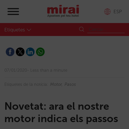
ESP
Etiquetes
07/01/2020
Less than a minute
Etiquetes de la notícia:
Motor
Pasos
Novetat: ara el nostre
motor indica els passos