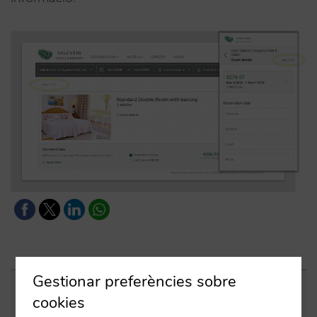
Gestionar preferències sobre
cookies
Entrades relacionades