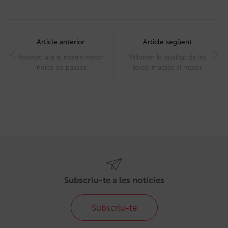
Post
navigation
Article anterior
Article següent
Novetat: ara el nostre motor
Millorem la qualitat de les
indica els passos
teves imatges al motor
Subscriu-te a les notícies
Subscriu-te