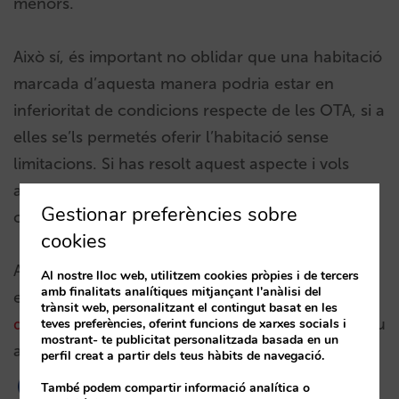
menors.
Això sí, és important no oblidar que una habitació
marcada d’aquesta manera podria estar en
inferioritat de condicions respecte de les OTA, si a
elles se’ls permetés oferir l’habitació sense
limitacions. Si has resolt aquest aspecte i vols
aplicar aquesta configuració, pots posar-te en
Gestionar preferències sobre
contacte amb el teu account manager.
cookies
Aquesta novetat requereix que el teu establiment
Al nostre lloc web, utilitzem cookies pròpies i de tercers
amb finalitats analítiques mitjançant l'anàlisi del
estigui funcionant amb el
nou sistema de tarifes
trànsit web, personalitzant el contingut basat en les
de Mirai
. En cas de dubte, consulta-ho amb el teu
teves preferències, oferint funcions de xarxes socials i
mostrant- te publicitat personalitzada basada en un
account manager.
perfil creat a partir dels teus hàbits de navegació.
També podem compartir informació analítica o