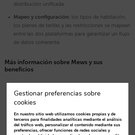
distribución unificada.
Mapeo y configuración:
los tipos de habitación,
los planes de tarifas y las restricciones se mapean
entre las dos plataformas para garantizar un flujo
de datos coherente.
Más información sobre Mews y sus
beneficios
Fácil de aprender y uso intuitivo:
Mews es tan
Gestionar preferencias sobre
fácil que el personal puede aprender a usarlo en
cookies
un día.
En nuestro sitio web utilizamos cookies propias y de
Nuevas formas de desbloquear ingresos:
a
terceros para finalidades analíticas mediante el análisis
diferencia de otros sistemas, Mews va más allá
del tráfico web, personalizar el contenido mediante sus
preferencias, ofrecer funciones de redes sociales y
de las estancias tradicionales en habitaciones,