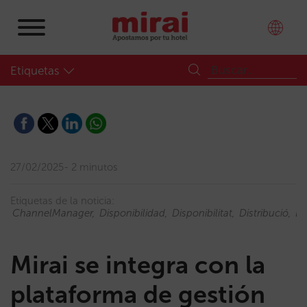
Etiquetas
27/02/2025
2 minutos
Etiquetas de la noticia:
ChannelManager
Disponibilidad
Disponibilitat
Distribució
Di
Mirai se integra con la
plataforma de gestión