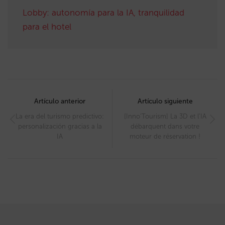
Lobby: autonomía para la IA, tranquilidad
para el hotel
Post
navigation
Artículo anterior
Artículo siguiente
La era del turismo predictivo:
[Inno’Tourism] La 3D et l’IA
personalización gracias a la
débarquent dans votre
IA
moteur de réservation !