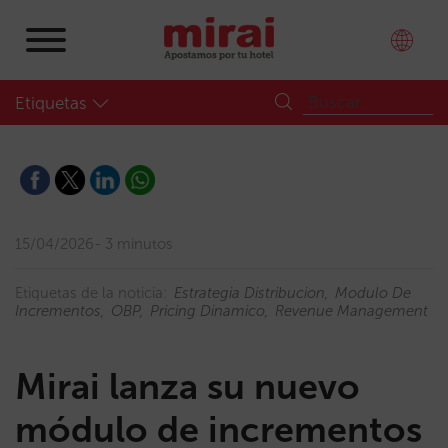
Etiquetas
15/04/2026
3 minutos
Etiquetas de la noticia:
Estrategia Distribucion
Modulo De
Incrementos
OBP
Pricing Dinamico
Revenue Management
Mirai lanza su nuevo
módulo de incrementos