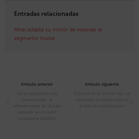
Entradas relacionadas
Mirai adapta su motor de reservas al
segmento hostel
Post
navigation
Artículo anterior
Artículo siguiente
De la navegación a la
El funnel en la IA está roto. La
conversación: la
clave para arreglarlo está en
infraestructura de IA para
la fase de consideración
competir en el nuevo
ecosistema hotelero