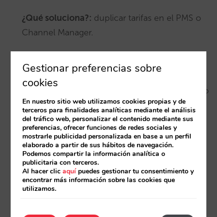
¿Qué soluciona?:
duplicar tarifas en el PMS o
Channel Manager.
Define ocupación base (Doble) y aplica
Gestionar preferencias sobre
descuentos para ocupaciones menores (Uso
cookies
Individual): -30 € o -20%. Desde un solo punto
En nuestro sitio web utilizamos cookies propias y de
de configuración.
terceros para finalidades analíticas mediante el análisis
del tráfico web, personalizar el contenido mediante sus
preferencias, ofrecer funciones de redes sociales y
mostrarle publicidad personalizada en base a un perfil
Precisión en tramos infantiles
elaborado a partir de sus hábitos de navegación.
Podemos compartir la información analítica o
publicitaria con terceros.
¿Qué soluciona?:
porcentajes genéricos e
Al hacer clic
aquí
puedes gestionar tu consentimiento y
encontrar más información sobre las cookies que
imprecisos.
utilizamos.
Dos tramos de edad: 0–4 años gratis, 5–11