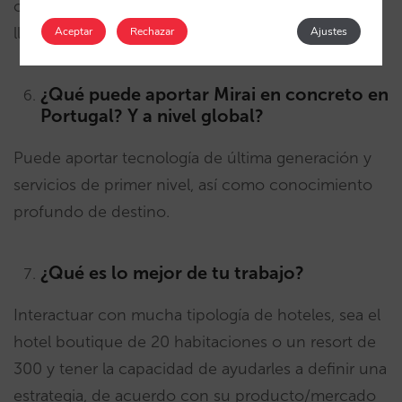
oportunas los resultados positivos no tardarán en
llegar.
Aceptar
Rechazar
Ajustes
¿Qué puede aportar Mirai en concreto en
Portugal? Y a nivel global?
Puede aportar tecnología de última generación y
servicios de primer nivel, así como conocimiento
profundo de destino.
¿Qué es lo mejor de tu trabajo?
Interactuar con mucha tipología de hoteles, sea el
hotel boutique de 20 habitaciones o un resort de
300 y tener la capacidad de ayudarles a definir una
estrategia, de acuerdo con su producto/mercado