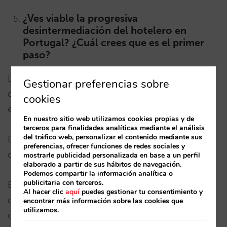
¿Ves viable la progresiva
desintermediación del hotelero en
Portugal? ¿Cuál crees que es el primer
paso?
La desintermediación es posible hasta
Gestionar preferencias sobre
determinado nivel y tiene que haber un equilibrio
cookies
entre los canales de distribución.
En nuestro sitio web utilizamos cookies propias y de
terceros para finalidades analíticas mediante el análisis
del tráfico web, personalizar el contenido mediante sus
El hotelero debe recuperar el control de su
preferencias, ofrecer funciones de redes sociales y
distribución potenciado su venta directa web.
mostrarle publicidad personalizada en base a un perfil
elaborado a partir de sus hábitos de navegación.
Podemos compartir la información analítica o
publicitaria con terceros.
El primer paso es que el hotelero sea consciente
Al hacer clic
aquí
puedes gestionar tu consentimiento y
de la complejidad que conlleva pero entienda que
encontrar más información sobre las cookies que
utilizamos.
con la determinación para ejecutar las acciones