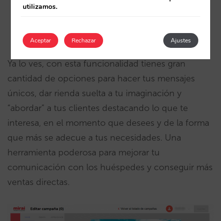
utilizamos.
haya realizado la consulta
…
Aceptar
Rechazar
Ajustes
Ya lo ves, con esta funcionalidad tienes gran
cantidad de opciones para hacer tus mensajes
únicos, dar rienda suelta a tu imaginación y
“abordar” a tus clientes destacando lo que te
interesa, en el momento que desees y de la forma
que más se adecue a tus necesidades. Una
herramienta poderosa para mejorar tu
comunicación con los huéspedes y conseguir más
ventas directas.