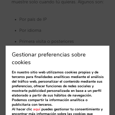
muestre solo cuando tú quieras. Algunos son:
Por país de IP
Por idioma
Primera visita o posteriores
Durante unas fechas u otras
Gestionar preferencias sobre
cookies
Si ha consultado el usuario disponibilidad
para unas fechas determinadas
En nuestro sitio web utilizamos cookies propias y de
terceros para finalidades analíticas mediante el análisis
del tráfico web, personalizar el contenido mediante sus
Solo los días X de la semana
preferencias, ofrecer funciones de redes sociales y
mostrarle publicidad personalizada en base a un perfil
Solo a determinadas horas
elaborado a partir de sus hábitos de navegación.
Podemos compartir la información analítica o
Por tipo de dispositivo
publicitaria con terceros.
Al hacer clic
aquí
puedes gestionar tu consentimiento y
encontrar más información sobre las cookies que
Por número de días o de habitaciones que