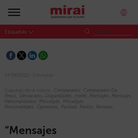
Etiquetas
14/09/2023
3 minutos
Etiquetas de la noticia:
Comparador
Comparador De
Preus
Destacado
Disparidades
Hotel
Mensajes
Mensajes
Personalizados
Missatges
Missatges
Personalitzats
Opiniones
Paridad
Paritat
Reviews
“Mensajes