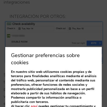
integraciones
INTEGRACIÓN POR OTROS:
Gestionar preferencias sobre
cookies
En nuestro sitio web utilizamos cookies propias y de
Sin tus regímenes superiores dejarías de invitar a
terceros para finalidades analíticas mediante el análisis
del tráfico web, personalizar el contenido mediante sus
tus clientes que reserven desayunos o medias
preferencias, ofrecer funciones de redes sociales y
pensiones. Esto es capital en mercados
mostrarle publicidad personalizada en base a un perfil
elaborado a partir de sus hábitos de navegación.
vacacionales donde el régimen tiene un peso muy
Podemos compartir la información analítica o
publicitaria con terceros.
elevado, aunque también en urbanos donde se
Al hacer clic
aquí
puedes gestionar tu consentimiento y