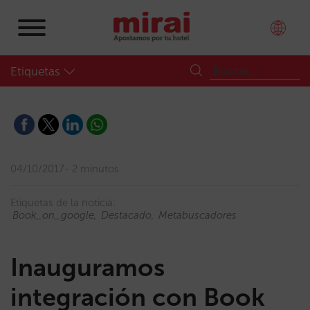
Etiquetas
04/10/2017
2 minutos
Etiquetas de la noticia:
Book_on_google
Destacado
Metabuscadores
Inauguramos
integración con Book