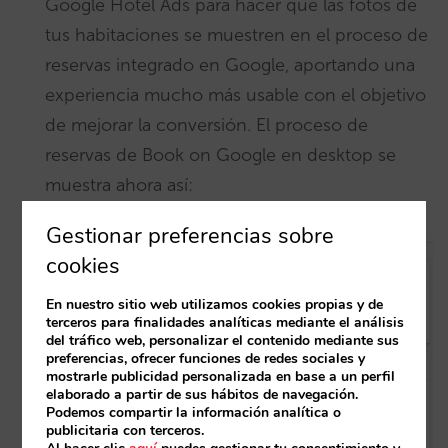
Google Hotel Ads para hacer que las fotos de
tus habitaciones se muestren en el proceso de
reservas integrado en Google, aportando una
experiencia mucho más usable con el objetivo
de mejorar la conversión. El proceso de
reservas de Book on Google en desktop se
muestra ahora así:
Gestionar preferencias sobre
cookies
En nuestro sitio web utilizamos cookies propias y de
terceros para finalidades analíticas mediante el análisis
del tráfico web, personalizar el contenido mediante sus
preferencias, ofrecer funciones de redes sociales y
mostrarle publicidad personalizada en base a un perfil
elaborado a partir de sus hábitos de navegación.
Podemos compartir la información analítica o
publicitaria con terceros.