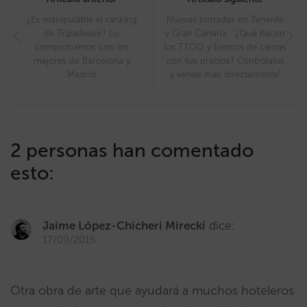
navigation
¿Es manipulable el ranking
Nuevas jornadas en Tenerife
de Tripadvisor? Lo
y Gran Canaria: “¿Qué hacen
comprobamos con los
los TTOO y bancos de camas
mejores de Barcelona y
con tus precios? Contrólalos
Madrid
y vende más directamente”
2 personas han comentado
esto:
Jaime López-Chicheri Mirecki
dice:
17/09/2015
Otra obra de arte que ayudará a muchos hoteleros