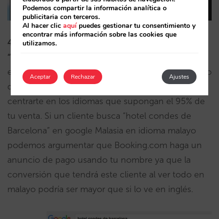
Podemos compartir la información analítica o
publicitaria con terceros.
Al hacer clic
aquí
puedes gestionar tu consentimiento y
encontrar más información sobre las cookies que
4.- Búsqueda por tu nombre de hotel en idiomas
utilizamos.
“raros”
. No puedes hablar ni gestionar 40 idiomas
en tu web y motor. Es un coste demasiado elevado
Aceptar
Rechazar
Ajustes
que probablemente no te compensa. Debes
centrarte en los idiomas que supongan el 95% de
tu venta. Si un cliente busca “hotel condes de
Barcelona” en google Malasia en idioma malayo
podemos argumentar que Booking.com haga un
anuncio de pago usando tu nombre ya que la
conversión que tendrá este cliente al ver todo en
malayo podría ser mayor que si lo ve en inglés.