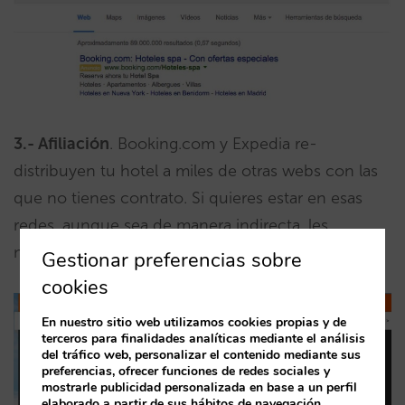
3.- Afiliación
. Booking.com y Expedia re-
distribuyen tu hotel a miles de otras webs con las
que no tienes contrato. Si quieres estar en esas
redes, aunque sea de manera indirecta, les
necesitas. Un ejemplo es Easyjet o Ryanair
Gestionar preferencias sobre
cookies
En nuestro sitio web utilizamos cookies propias y de
terceros para finalidades analíticas mediante el análisis
del tráfico web, personalizar el contenido mediante sus
preferencias, ofrecer funciones de redes sociales y
mostrarle publicidad personalizada en base a un perfil
elaborado a partir de sus hábitos de navegación.